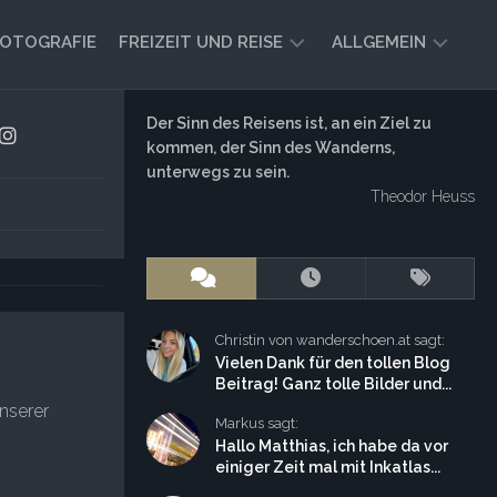
OTOGRAFIE
FREIZEIT UND REISE
ALLGEMEIN
CAMPING
AKTUELL
Der Sinn des Reisens ist, an ein Ziel zu
UND
kommen, der Sinn des Wanderns,
AUSBLICK
VANLIFE
unterwegs zu sein.
Theodor Heuss
REISEBERICHTE
UND
IMPRESSIONEN
FREIZEIT-
TIPPS
Christin von wanderschoen.at sagt:
Vielen Dank für den tollen Blog
Beitrag! Ganz tolle Bilder und...
nserer
Markus sagt:
Hallo Matthias, ich habe da vor
einiger Zeit mal mit Inkatlas...