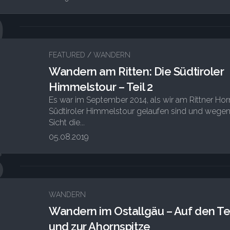
9
FEATURED
/
WANDERN
Wandern am Ritten: Die Südtiroler
Himmelstour – Teil 2
Es war im September 2014, als wir am Rittner Hor
Südtiroler Himmelstour gelaufen sind und wegen
Sicht die...
05.08.2019
6
2
WANDERN
Wandern im Ostallgäu – Auf den T
und zur Ahornspitze