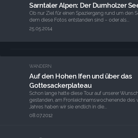
Sarntaler Alpen: Der Durnholzer Se
Ob nur Ziel für einen Spaziergang rund um den S
dem diese Fotos entstanden sind – oder als...
25.05.2014
2
1
WANDERN
Auf den Hohen Ifen und über das
Gottesackerplateau
Schon lange hatte diese Tour auf unserer Wunsch
gestanden, am Fronleichnamswochenende des 
Jahres haben wir sie endlich in die...
08.07.2012