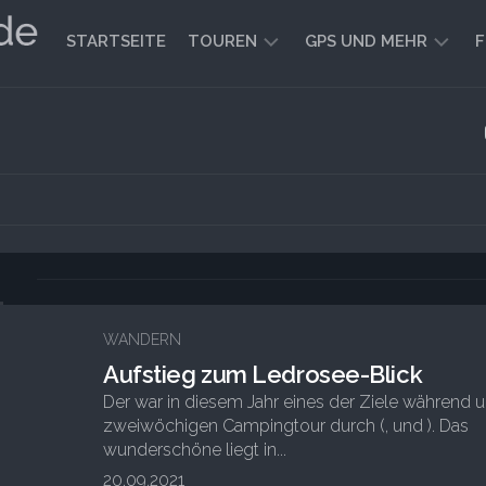
STARTSEITE
TOUREN
GPS UND MEHR
F
WANDERN
KARTEN
UND
FAHRRADFAHREN
WEGE
GEOCACHING
1
WANDERN
Aufstieg zum Ledrosee-Blick
Der war in diesem Jahr eines der Ziele während u
zweiwöchigen Campingtour durch (, und ). Das
wunderschöne liegt in...
20.09.2021