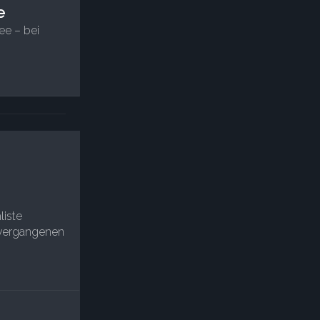
e
ee – bei
liste
vergangenen