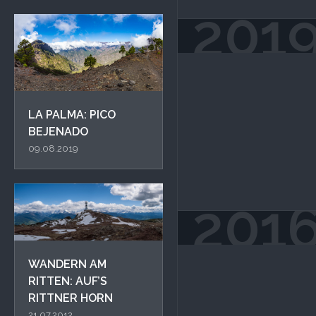
201
LA PALMA: PICO
BEJENADO
09.08.2019
201
WANDERN AM
RITTEN: AUF’S
RITTNER HORN
21.07.2012