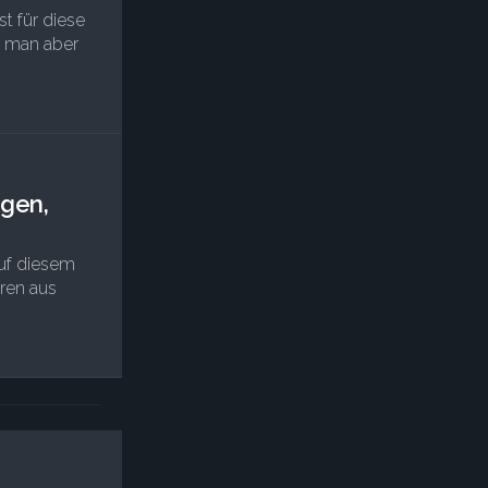
t für diese
n man aber
rgen,
auf diesem
uren aus