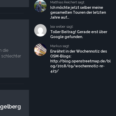
Matthias Reichert sagt:
Ich möchte jetzt selber meine
gesamelten Touren der letzten
Jahre auf...
lea weber sagt:
Toller Beitrag! Gerade erst über
Google gefunden.
Markus sagt:
n die
Erwähnt in der Wochennotiz des
 schlechter
OSM-Blogs:
http://blog.openstreetmap.de/bl
og/2018/09/wochennotiz-nr-
423/
egelberg