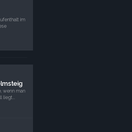
ufenthalt im
ese
lmsteig
le, wenn man
liegt...