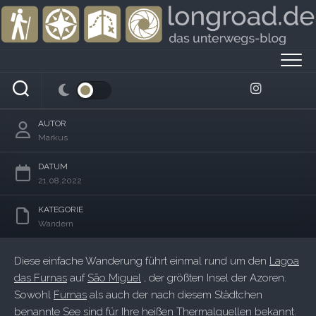
Skip
to
content
Kochen mit Geothermie – Rund um den
Lagoa das Furnas
AUTOR
Markus
DATUM
21.08.2022
KATEGORIE
Wandern
Diese einfache Wanderung führt einmal rund um den
Lagoa
das Furnas
auf
São Miguel
, der größten Insel der Azoren.
Sowohl
Furnas
als auch der nach diesem Städtchen
benannte See sind für Ihre heißen Thermalquellen bekannt.