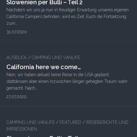
Slowenien per Bulli – Teil 2
Nachdem wir uns ja nun in freudiger Erwartung unseres eigenen
California Campers befinden, wird es Zeit, Euch die Fortsetzung
zum...
31.07.2020
AUSBLICK
/
CAMPING UND VANLIFE
California here we come…
Nein, wir haben aktuell keine Reise in die USA geplant,
stattdessen aber einen inzwischen länger gehegten Traum wahr
gemacht. Nach...
27.07.2020
CAMPING UND VANLIFE
/
FEATURED
/
REISEBERICHTE UND
IMPRESSIONEN