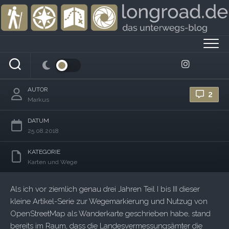
Skip
to
content
Wegzeichen IV: Der Kreis schließt sich –
aus Digital wird Papier
AUTOR
2
Markus
DATUM
25.08.2018
KATEGORIE
Karten und Wege
Als ich vor ziemlich genau drei Jahren Teil I bis III dieser
kleine Artikel-Serie zur Wegemarkierung und Nutzug von
OpenStreetMap als Wanderkarte geschrieben habe, stand
bereits im Raum, dass die Landesvermessungsämter die