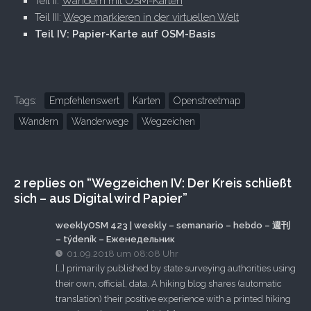
Teil II:
Wandern mit OSM-Karten
Teil III:
Wege markieren in der virtuellen Welt
Teil IV: Papier-Karte auf OSM-Basis
Tags:
Empfehlenswert
Karten
Openstreetmap
Wandern
Wanderwege
Wegzeichen
2 replies on “Wegzeichen IV: Der Kreis schließt
sich – aus Digital wird Papier”
weeklyOSM 423 | weekly – semanario – hebdo – 週刊
– týdeník – Еженедельник
01.09.2018 um 08:08 Uhr
[…] primarily published by state surveying authorities using
their own, official, data. A hiking blog shares (automatic
translation) their positive experience with a printed hiking