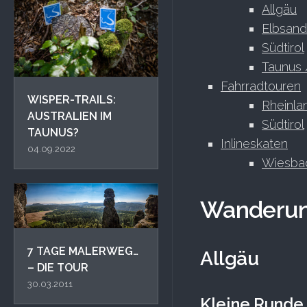
Allgäu
Elbsand
Südtirol
Taunus 
Fahrradtouren
WISPER-TRAILS:
Rheinla
AUSTRALIEN IM
Südtirol
TAUNUS?
Inlineskaten
04.09.2022
Wiesba
Wanderu
7 TAGE MALERWEG…
Allgäu
– DIE TOUR
30.03.2011
Kleine Runde