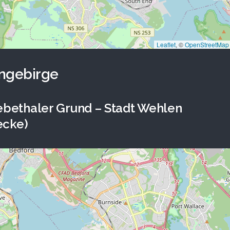
Leaflet
, ©
OpenStreetMap
ingebirge
ebethaler Grund – Stadt Wehlen
ecke)