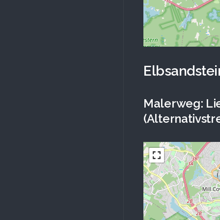
Elbsandste
Malerweg: Li
(Alternativstr