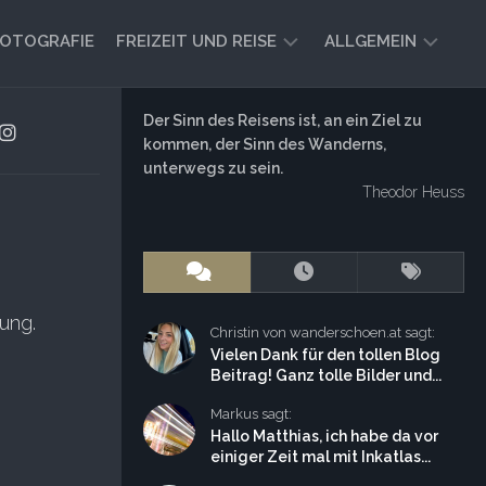
OTOGRAFIE
FREIZEIT UND REISE
ALLGEMEIN
CAMPING
AKTUELL
Der Sinn des Reisens ist, an ein Ziel zu
UND
kommen, der Sinn des Wanderns,
AUSBLICK
VANLIFE
unterwegs zu sein.
Theodor Heuss
REISEBERICHTE
UND
IMPRESSIONEN
FREIZEIT-
TIPPS
ung.
Christin von wanderschoen.at sagt:
Vielen Dank für den tollen Blog
Beitrag! Ganz tolle Bilder und...
Markus sagt:
Hallo Matthias, ich habe da vor
einiger Zeit mal mit Inkatlas...