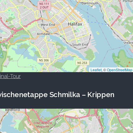
Leaflet
, ©
OpenStreetMap
inal-Tour
ischenetappe Schmilka – Krippen