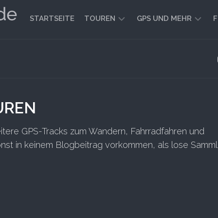
STARTSEITE
TOUREN
GPS UND MEHR
F
WANDERN
KARTEN
UND
FAHRRADFAHREN
WEGE
GEOCACHING
UREN
weitere GPS-Tracks zum Wandern, Fahrradfahren und
sonst in keinem Blogbeitrag vorkommen, als lose Samml