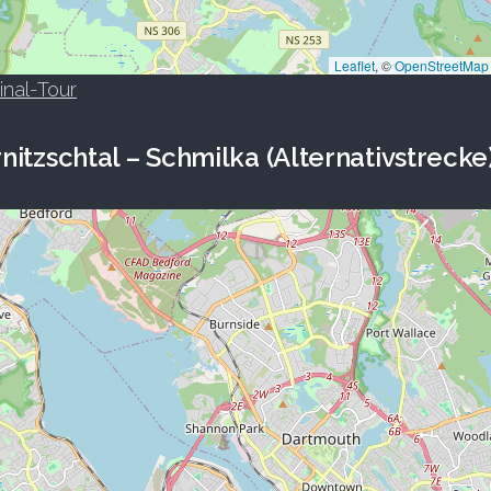
Leaflet
, ©
OpenStreetMap
inal-Tour
nitzschtal – Schmilka (Alternativstrecke