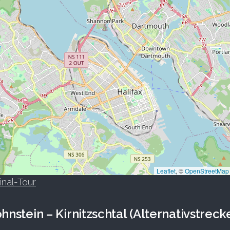
Leaflet
, ©
OpenStreetMap
inal-Tour
nstein – Kirnitzschtal (Alternativstreck