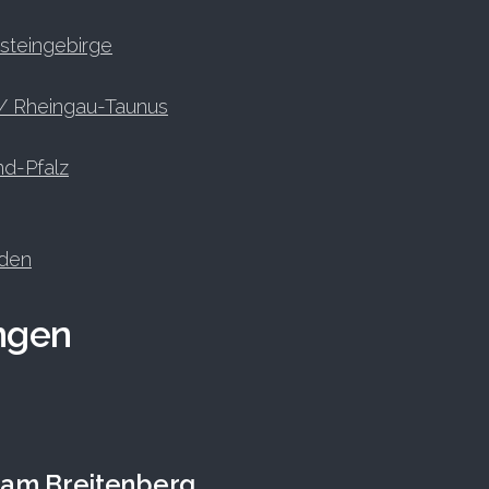
steingebirge
/ Rheingau-Taunus
nd-Pfalz
den
ngen
 am Breitenberg