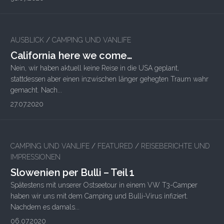
AUSBLICK
/
CAMPING UND VANLIFE
California here we come…
Nein, wir haben aktuell keine Reise in die USA geplant,
stattdessen aber einen inzwischen länger gehegten Traum wahr
gemacht. Nach...
27.07.2020
CAMPING UND VANLIFE
/
FEATURED
/
REISEBERICHTE UND
IMPRESSIONEN
Slowenien per Bulli – Teil 1
Spätestens mit unserer Ostseetour in einem VW T3-Camper
haben wir uns mit dem Camping und Bulli-Virus infiziert.
Nachdem es damals...
06.07.2020