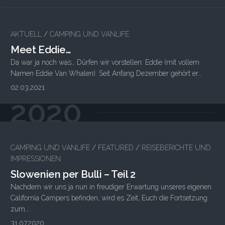
AKTUELL
/
CAMPING UND VANLIFE
Meet Eddie…
Da war ja noch was… Dürfen wir vorstellen: Eddie (mit vollem
Namen Eddie Van Whalen): Seit Anfang Dezember gehört er...
02.03.2021
2020
CAMPING UND VANLIFE
/
FEATURED
/
REISEBERICHTE UND
IMPRESSIONEN
Slowenien per Bulli – Teil 2
Nachdem wir uns ja nun in freudiger Erwartung unseres eigenen
California Campers befinden, wird es Zeit, Euch die Fortsetzung
zum...
31.07.2020