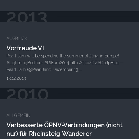
2013
AUSBLICK
Vorfreude VI
Pearl Jam will be spending the summer of 2014 in Europe!
#LightningBoltTour #PJEuro2014 http://t.co/DZSOoJpHLq —
Pearl Jam (@PearlJam) December 13,...
13.12.2013
2010
ALLGEMEIN
Verbesserte ÖPNV-Verbindungen (nicht
nur) für Rheinsteig-Wanderer