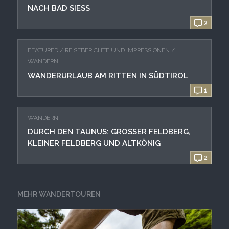
NACH BAD SIESS
2
FEATURED
/
REISEBERICHTE UND IMPRESSIONEN
/
WANDERN
WANDERURLAUB AM RITTEN IN SÜDTIROL
1
WANDERN
DURCH DEN TAUNUS: GROSSER FELDBERG, K
LEINER FELDBERG UND ALTKÖNIG
2
MEHR WANDERTOUREN