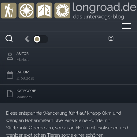
Skip
to
content
Wandern am Ritten: Tiere am Wegesrand –
Rundweg Oberbozen nach Riggermoos
AUTOR
Markus
DATUM
11.08.2019
KATEGORIE
Wandern
Diese entspannte Wanderung führt auf knapp 8km und
wenigen Höhenmetern über eine kleine Runde mit
Startpunkt Oberbozen, vorbei an Höfen mit exotischen und
weniger exotischen Tieren sowie einer schönen