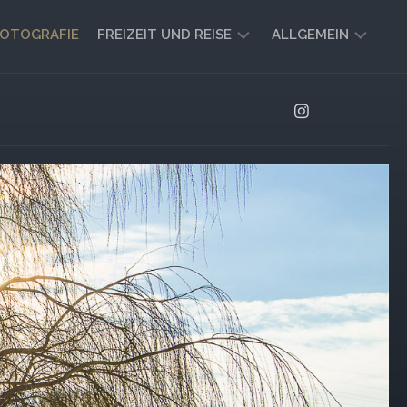
OTOGRAFIE
FREIZEIT UND REISE
ALLGEMEIN
CAMPING
AKTUELL
UND
AUSBLICK
VANLIFE
REISEBERICHTE
UND
IMPRESSIONEN
FREIZEIT-
TIPPS