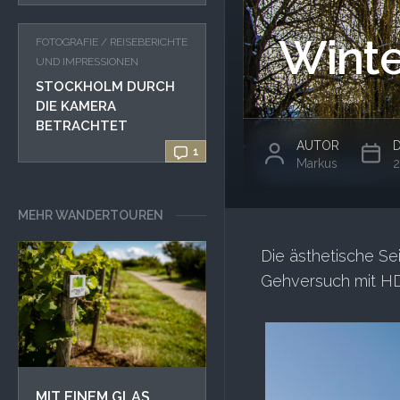
Winte
FOTOGRAFIE
/
REISEBERICHTE
UND IMPRESSIONEN
STOCKHOLM DURCH
DIE KAMERA
BETRACHTET
AUTOR
1
Markus
2
MEHR WANDERTOUREN
Die ästhetische Se
Gehversuch mit H
MIT EINEM GLAS