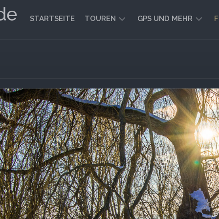
STARTSEITE
TOUREN
GPS UND MEHR
F
WANDERN
KARTEN
UND
FAHRRADFAHREN
WEGE
GEOCACHING