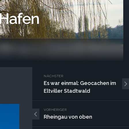
 Hafen
NÄCHSTER
Es war einmal: Geocachen im
Eltviller Stadtwald
VORHERIGER
Rheingau von oben