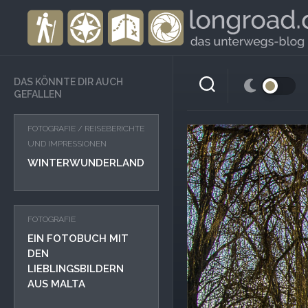
Skip
to
content
DAS KÖNNTE DIR AUCH
GEFALLEN
FOTOGRAFIE
/
REISEBERICHTE
UND IMPRESSIONEN
WINTERWUNDERLAND
FOTOGRAFIE
EIN FOTOBUCH MIT
DEN
LIEBLINGSBILDERN
AUS MALTA