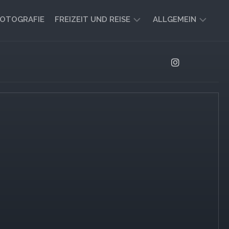
OTOGRAFIE
FREIZEIT UND REISE
ALLGEMEIN
CAMPING
AKTUELL
UND
AUSBLICK
VANLIFE
REISEBERICHTE
UND
IMPRESSIONEN
FREIZEIT-
TIPPS