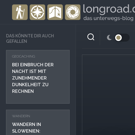
Skip
to
content
DAS KÖNNTE DIR AUCH
GEFALLEN
GEOCACHING
BEI EINBRUCH DER
NACHT IST MIT
ZUNEHMENDER
DUNKELHEIT ZU
RECHNEN
WANDERN
WANDERN IN
SLOWENIEN: