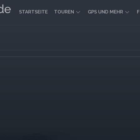
STARTSEITE
TOUREN
GPS UND MEHR
F
WANDERN
KARTEN
UND
FAHRRADFAHREN
WEGE
GEOCACHING