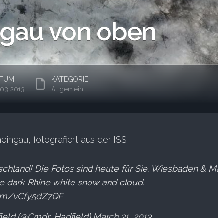
gau von oben
TUM
KATEGORIE
.03.2013
Allgemein
eingau, fotografiert aus der ISS:
chland! Die Fotos sind heute für Sie. Wiesbaden & Ma
he dark Rhine white snow and cloud.
.com/vCfy5dZ7QF
field (@Cmdr_Hadfield)
March 21, 2013