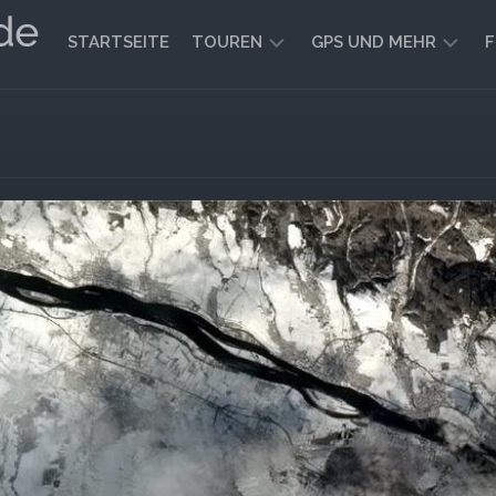
STARTSEITE
TOUREN
GPS UND MEHR
F
WANDERN
KARTEN
UND
FAHRRADFAHREN
WEGE
GEOCACHING