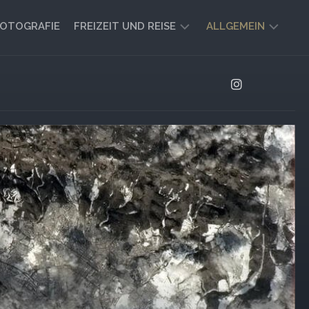
OTOGRAFIE
FREIZEIT UND REISE
ALLGEMEIN
CAMPING
AKTUELL
UND
AUSBLICK
VANLIFE
REISEBERICHTE
UND
IMPRESSIONEN
FREIZEIT-
TIPPS