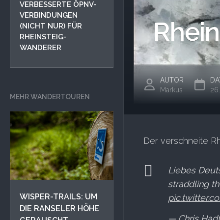
VERBESSERTE ÖPNV-
VERBINDUNGEN
Rhein
(NICHT NUR) FÜR
RHEINSTEIG-
WANDERER
AUTOR
DA
Markus
26
MEHR WANDERTOUREN
Der verschneite Rh
Liebes Deuts
straddling t
WISPER-TRAILS: UM
pic.twitter
DIE RANSELER HÖHE
— Chris Had