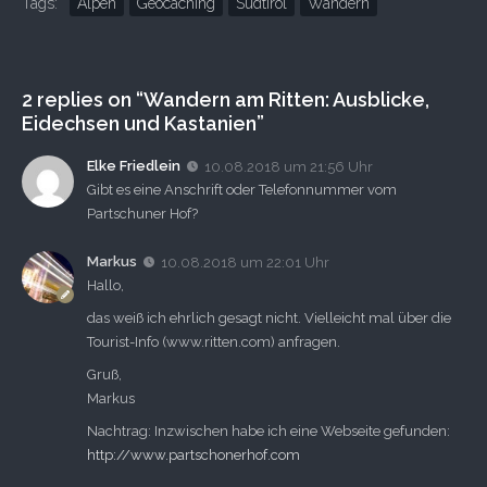
Tags:
Alpen
Geocaching
Südtirol
Wandern
2 replies on “Wandern am Ritten: Ausblicke,
Eidechsen und Kastanien”
Elke Friedlein
10.08.2018 um 21:56 Uhr
Gibt es eine Anschrift oder Telefonnummer vom
Partschuner Hof?
Markus
10.08.2018 um 22:01 Uhr
Hallo,
das weiß ich ehrlich gesagt nicht. Vielleicht mal über die
Tourist-Info (www.ritten.com) anfragen.
Gruß,
Markus
Nachtrag: Inzwischen habe ich eine Webseite gefunden:
http://www.partschonerhof.com