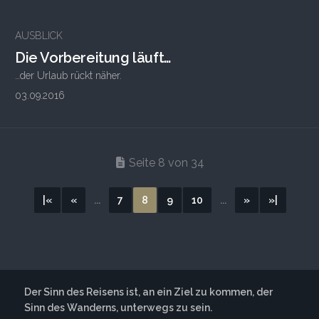
AUSBLICK
Die Vorbereitung läuft…
…der Urlaub rückt näher.
03.09.2016
Seite 8 von 34
|«
«
...
7
8
9
10
...
»
»|
Der Sinn des Reisens ist, an ein Ziel zu kommen, der
Sinn des Wanderns, unterwegs zu sein.