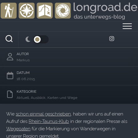
Skip
to
content
Wegzeichen I: Putzen, Kleben, Malen…
AUTOR
Markus
DATUM
18.06.2015
KATEGORIE
Aktuell
,
Ausblick
,
Karten und Wege
Wie
schon einmal geschrieben
, haben wir uns auf einen
Aufruf des
Rhein-Taunus-Klub
in der regionalen Presse als
Wegepaten
für die Markierung von Wanderwegen in
unserer Region gemeldet.