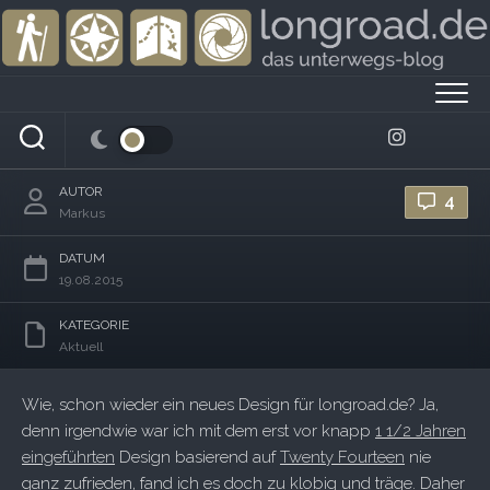
Skip
to
content
Facelift IV
AUTOR
4
Markus
DATUM
19.08.2015
KATEGORIE
Aktuell
Wie, schon wieder ein neues Design für longroad.de? Ja,
denn irgendwie war ich mit dem erst vor knapp
1 1/2 Jahren
eingeführten
Design basierend auf
Twenty Fourteen
nie
ganz zufrieden, fand ich es doch zu klobig und träge. Daher