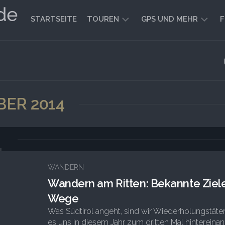
STARTSEITE
TOUREN
GPS UND MEHR
F
WANDERN
KARTEN
UND
FAHRRADFAHREN
WEGE
GEOCACHING
ER 2014
4
WANDERN
Wandern am Ritten: Bekannte Ziel
Wege
Was Südtirol angeht, sind wir Wiederholungstäter
es uns in diesem Jahr zum dritten Mal hintereina