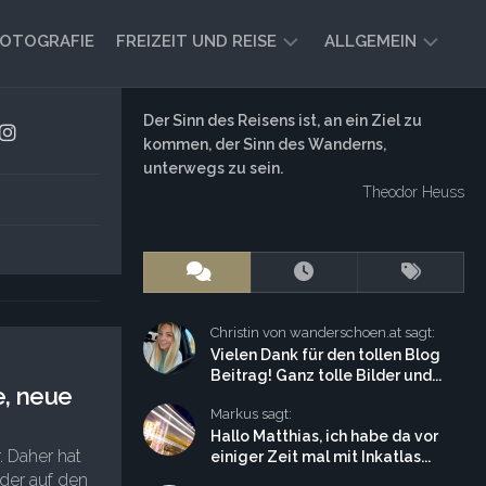
OTOGRAFIE
FREIZEIT UND REISE
ALLGEMEIN
CAMPING
AKTUELL
Der Sinn des Reisens ist, an ein Ziel zu
UND
kommen, der Sinn des Wanderns,
AUSBLICK
VANLIFE
unterwegs zu sein.
Theodor Heuss
REISEBERICHTE
UND
IMPRESSIONEN
FREIZEIT-
TIPPS
Christin von wanderschoen.at sagt:
Vielen Dank für den tollen Blog
Beitrag! Ganz tolle Bilder und...
e, neue
Markus sagt:
Hallo Matthias, ich habe da vor
. Daher hat
einiger Zeit mal mit Inkatlas...
nder auf den