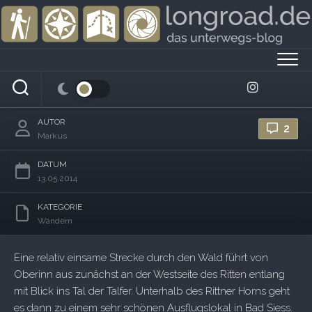
Skip
to
content
Wandern am Ritten: Durch den Wald nach
Bad Siess
AUTOR
2
Markus
DATUM
13.05.2014
KATEGORIE
Wandern
Eine relativ einsame Strecke durch den Wald führt von
Oberinn aus zunächst an der Westseite des Ritten entlang
mit Blick ins Tal der Talfer. Unterhalb des Rittner Horns geht
es dann zu einem sehr schönen Ausflugslokal in Bad Siess.