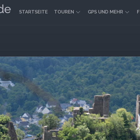
STARTSEITE
TOUREN
GPS UND MEHR
F
WANDERN
KARTEN
UND
FAHRRADFAHREN
WEGE
GEOCACHING