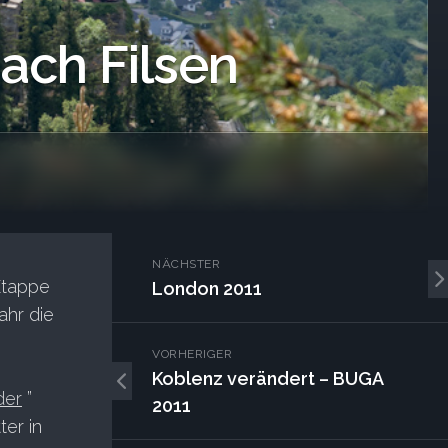
nach Filsen
NÄCHSTER
Etappe
London 2011
ahr die
VORHERIGER
Koblenz verändert – BUGA
der
”
2011
er in