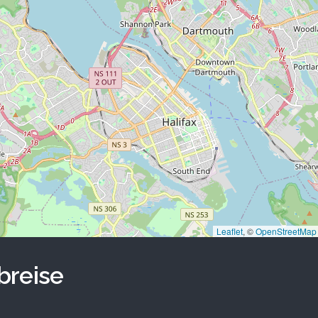
Leaflet
, ©
OpenStreetMap
breise