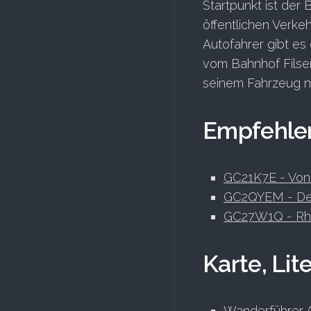
Startpunkt ist der 
öffentlichen Verkeh
Autofahrer gibt es
vom Bahnhof Filsen
seinem Fahrzeug n
Empfehle
GC21K7E - Von o
GC2QYEM - Der
GC27W1Q - Rhe
Karte, Lit
Wanderführer