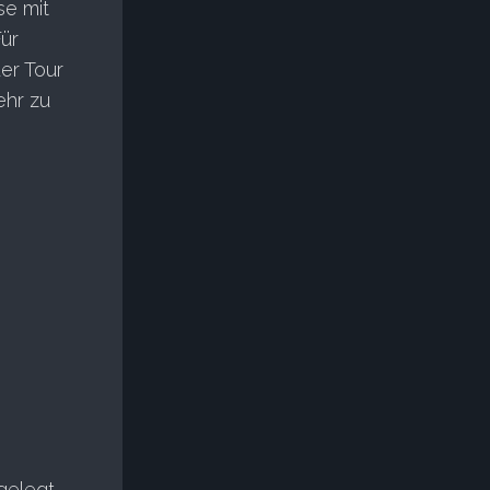
se mit
Für
er Tour
ehr zu
gelegt,