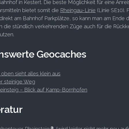
Bahnhof in Kestert. Die beste Möglichkeit für eine Anrei
rsmitteln bietet somit die
Rheingau-Linie
(Linie SE10). 
 direkt am Bahnhof Parkplätze, so kann man am Ende d
 die stündlich verkehrenden Züge auch für die Rückk
utzen.
nswerte Geocaches
ben sieht alles klein aus
 steinige Weg
insteig – Blick auf Kamp-Bornhofen
eratur
Abenteuer Rheinsteig
(wird leider nicht mehr neu auf