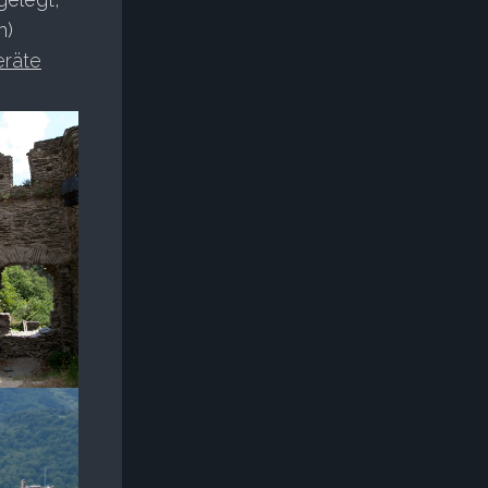
n)
eräte