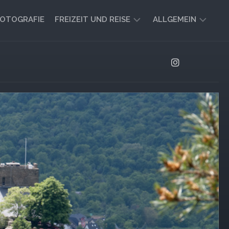
OTOGRAFIE
FREIZEIT UND REISE
ALLGEMEIN
CAMPING
AKTUELL
UND
AUSBLICK
VANLIFE
REISEBERICHTE
UND
IMPRESSIONEN
FREIZEIT-
TIPPS