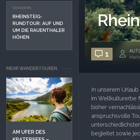
WANDERN
Rhein
RHEINSTEIG-
RUNDTOUR: AUF UND
UM DIE RAUENTHALER
HÖHEN
AUT
1
Mark
MEHR WANDERTOUREN
In unserem Urlaub 
im Weltkulturerbe 
bisher vernachläs
anspruchsvolle Tou
unterschiedlichste
AM UFER DES
begleitet sowie j
KRATERSEES –