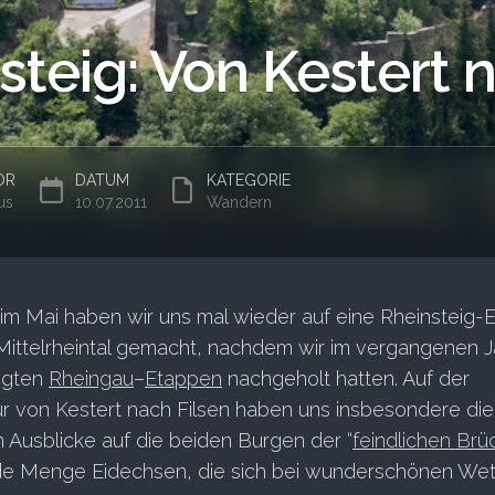
steig: Von Kestert 
OR
DATUM
KATEGORIE
us
10.07.2011
Wandern
im Mai haben wir uns mal wieder auf eine Rheinsteig-
Mittelrheintal gemacht, nachdem wir im vergangenen J
sigten
Rheingau
–
Etappen
nachgeholt hatten. Auf der
r von Kestert nach Filsen haben uns insbesondere die
n Ausblicke auf die beiden Burgen der “
feindlichen Brü
ede Menge Eidechsen, die sich bei wunderschönen Wett