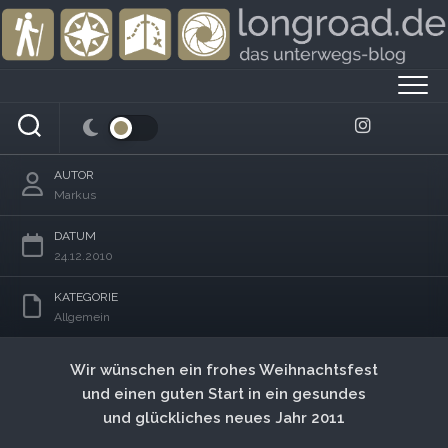
Skip
to
content
Weihnachten 2010
AUTOR
Markus
DATUM
24.12.2010
KATEGORIE
Allgemein
Wir wünschen ein frohes Weihnachtsfest
und einen guten Start in ein gesundes
und glückliches neues Jahr 2011