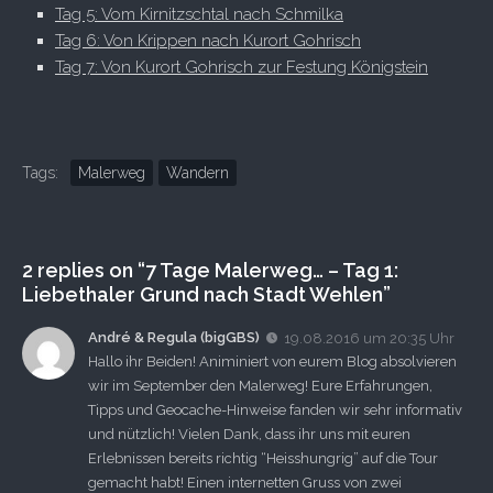
Tag 5: Vom Kirnitzschtal nach Schmilka
Tag 6: Von Krippen nach Kurort Gohrisch
Tag 7: Von Kurort Gohrisch zur Festung Königstein
Tags:
Malerweg
Wandern
2 replies on “7 Tage Malerweg… – Tag 1:
Liebethaler Grund nach Stadt Wehlen”
André & Regula (bigGBS)
19.08.2016 um 20:35 Uhr
Hallo ihr Beiden! Animiniert von eurem Blog absolvieren
wir im September den Malerweg! Eure Erfahrungen,
Tipps und Geocache-Hinweise fanden wir sehr informativ
und nützlich! Vielen Dank, dass ihr uns mit euren
Erlebnissen bereits richtig “Heisshungrig” auf die Tour
gemacht habt! Einen internetten Gruss von zwei