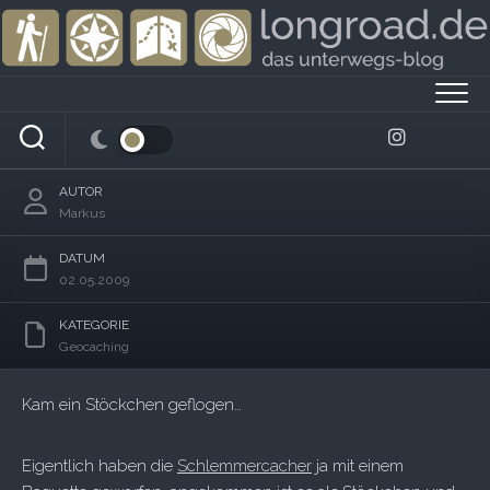
Skip
to
content
Beule am Kopf
AUTOR
Markus
DATUM
02.05.2009
KATEGORIE
Geocaching
Kam ein Stöckchen geflogen…
Eigentlich haben die
Schlemmercacher
ja mit einem