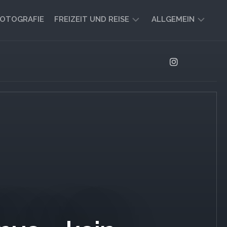
OTOGRAFIE
FREIZEIT UND REISE
ALLGEMEIN
CAMPING
AKTUELL
UND
AUSBLICK
VANLIFE
REISEBERICHTE
UND
IMPRESSIONEN
FREIZEIT-
TIPPS