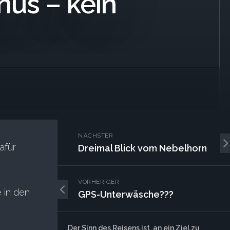
us – kein
NÄCHSTER
afür
Dreimal Blick vom Nebelhorn
VORHERIGER
 in den
GPS-Unterwäsche???
Der Sinn des Reisens ist, an ein Ziel zu