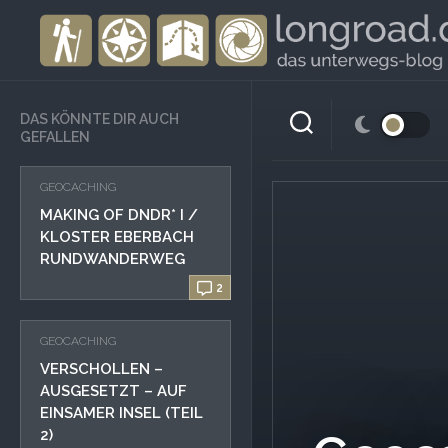
Skip
to
content
DAS KÖNNTE DIR AUCH
GEFALLEN
GEOCACHING
MAKING OF DNDR* I /
KLOSTER EBERBACH
RUNDWANDERWEG
2
GEOCACHING
VERSCHOLLEN –
AUSGESETZT – AUF
EINSAMER INSEL (TEIL
2)