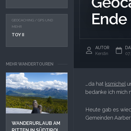
Geoca
Ende 
GEOCACHING
/
GPS UND
MEHR
TOY II
AUTOR
DA
Kerstin
07
MEHR WANDERTOUREN
….da hat
ksmichel
un
bedanke ich mich 
Heute gab es wie
Gemeinden Aarber
WANDERURLAUB AM
RITTEN IN SÜDTIROL