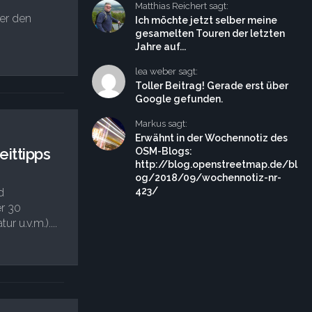
Matthias Reichert sagt:
der den
Ich möchte jetzt selber meine
gesamelten Touren der letzten
Jahre auf...
lea weber sagt:
Toller Beitrag! Gerade erst über
Google gefunden.
Markus sagt:
Erwähnt in der Wochennotiz des
eittipps
OSM-Blogs:
http://blog.openstreetmap.de/bl
og/2018/09/wochennotiz-nr-
423/
d
r 30
r u.v.m.)....