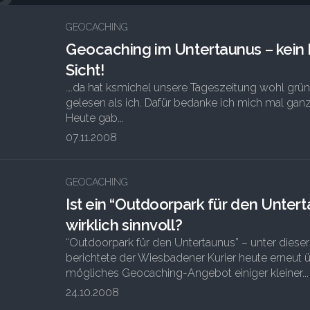
GEOCACHING
Geocaching im Untertaunus – kein 
Sicht!
….da hat ksmichel unsere Tageszeitung wohl grün
gelesen als ich. Dafür bedanke ich mich mal gan
Heute gab...
07.11.2008
2
GEOCACHING
Ist ein “Outdoorpark für den Unter
wirklich sinnvoll?
“Outdoorpark für den Untertaunus” – unter dieser
berichtete der Wiesbadener Kurier heute erneut ü
mögliches Geocaching-Angebot einiger kleiner...
24.10.2008