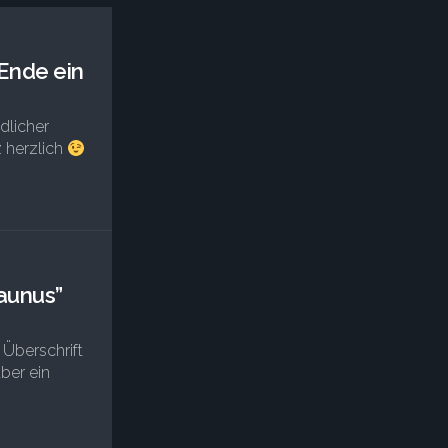
Ende ein
dlicher
z herzlich
taunus”
 Überschrift
ber ein