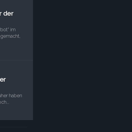
r der
bot” im
n gemacht,
er
rüher haben
ch...