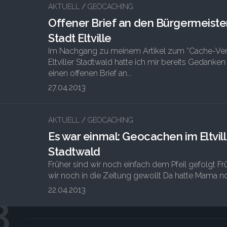
AKTUELL
/
GEOCACHING
Offener Brief an den Bürgermeiste
Stadt Eltville
Im Nachgang zu meinem Artikel zum “Cache-Ver
Eltviller Stadtwald hatte ich mir bereits Gedanke
einen offenen Brief an...
27.04.2013
4
AKTUELL
/
GEOCACHING
Es war einmal: Geocachen im Eltvill
Stadtwald
Früher sind wir noch einfach dem Pfeil gefolgt F
wir noch in die Zeitung gewollt Da hatte Mama no
22.04.2013
8