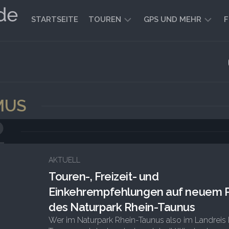
STARTSEITE
TOUREN
GPS UND MEHR
F
WANDERN
KARTEN
UND
FAHRRADFAHREN
WEGE
GEOCACHING
MUS
2
AKTUELL
Touren-, Freizeit- und
Einkehrempfehlungen auf neuem P
des Naturpark Rhein-Taunus
Wer im Naturpark Rhein-Taunus also im Landreis