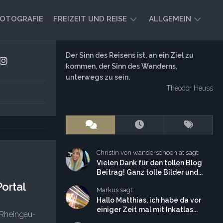
OTOGRAFIE
FREIZEIT UND REISE
ALLGEMEIN
CAMPING
AKTUELL
Der Sinn des Reisens ist, an ein Ziel zu
UND
kommen, der Sinn des Wanderns,
AUSBLICK
VANLIFE
unterwegs zu sein.
Theodor Heuss
REISEBERICHTE
UND
IMPRESSIONEN
FREIZEIT-
TIPPS
Christin von wanderschoen.at sagt:
Vielen Dank für den tollen Blog
Beitrag! Ganz tolle Bilder und...
ortal
Markus sagt:
Hallo Matthias, ich habe da vor
einiger Zeit mal mit Inkatlas...
 Rheingau-