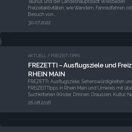
Taunus und der Landeshauptstadt Wiesbaden
Freizeitaktivitäten, wie Wandern, Fahrradfahren o
Besuch von...
30.07.2022
6
AKTUELL
/
FREIZEIT-TIPPS
FREZETTI – Ausflugsziele und Freiz
RHEIN MAIN
FREZETTI: Ausflugsziele, Sehenswürdigkeiten un
FREiZEiTTIpps in Rhein Main und Umkreis mit übe
Suchkriterien (Kinder, Drinnen, Draussen, Kultur, Natu
26.08.2016
3
3