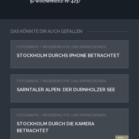
9/wochennotiz-nr-423/
DAS KÖNNTE DIR AUCH GEFALLEN
FOTOGRAFIE
/
REISEBERICHTE UND IMPRESSIONEN
STOCKHOLM DURCHS IPHONE BETRACHTET
FOTOGRAFIE
/
REISEBERICHTE UND IMPRESSIONEN
SARNTALER ALPEN: DER DURNHOLZER SEE
FOTOGRAFIE
/
REISEBERICHTE UND IMPRESSIONEN
STOCKHOLM DURCH DIE KAMERA
BETRACHTET