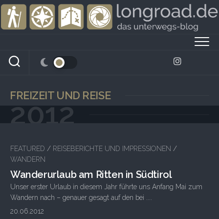
Skip
to
content
FREIZEIT UND REISE
2012
1
FEATURED
/
REISEBERICHTE UND IMPRESSIONEN
/
WANDERN
Wanderurlaub am Ritten in Südtirol
Unser erster Urlaub in diesem Jahr führte uns Anfang Mai zum
Wandern nach – genauer gesagt auf den bei ....
20.06.2012