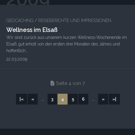
5
GEOCACHING
/
REISEBERICHTE UND IMPRESSIONEN
Wellness im Elsaß
Wir sind zurück aus unserem kurzen Wellness-Wochenende im
Elsaß, gut erholt von den ersten drei Monaten des Jahres und
hoffentlich...
22.03.2009
Seite 4 von 7
|«
«
...
3
4
5
6
...
»
»|