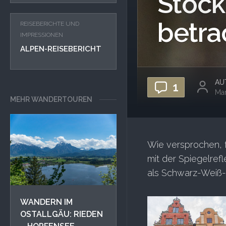
Stock
betra
REISEBERICHTE UND
IMPRESSIONEN
ALPEN-REISEBERICHT
AU
1
Ma
MEHR WANDERTOUREN
Wie versprochen, f
mit der Spiegelref
als Schwarz-Weiß-
WANDERN IM
OSTALLGÄU: RIEDEN