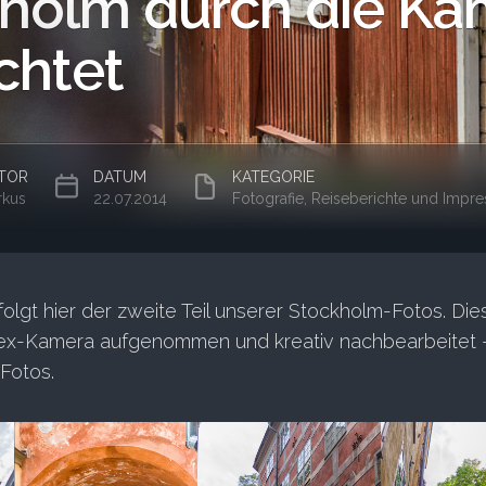
holm durch die Ka
chtet
TOR
DATUM
KATEGORIE
rkus
22.07.2014
Fotografie
,
Reiseberichte und Impressio
olgt hier der zweite Teil unserer Stockholm-Fotos. Die
lex-Kamera aufgenommen und kreativ nachbearbeitet – 
Fotos.