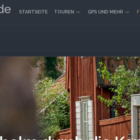
STARTSEITE
TOUREN
GPS UND MEHR
F
WANDERN
KARTEN
UND
FAHRRADFAHREN
WEGE
GEOCACHING