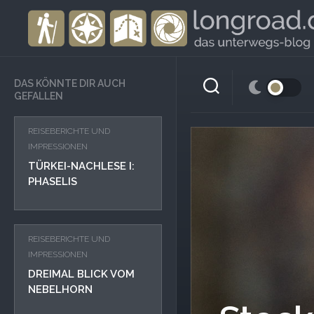
Skip
to
content
DAS KÖNNTE DIR AUCH
GEFALLEN
REISEBERICHTE UND
IMPRESSIONEN
TÜRKEI-NACHLESE I:
PHASELIS
REISEBERICHTE UND
IMPRESSIONEN
DREIMAL BLICK VOM
NEBELHORN