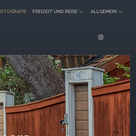
OTOGRAFIE
FREIZEIT UND REISE
ALLGEMEIN
CAMPING
AKTUELL
UND
AUSBLICK
VANLIFE
REISEBERICHTE
UND
IMPRESSIONEN
FREIZEIT-
TIPPS