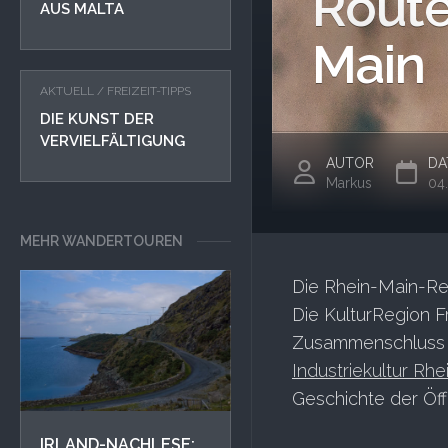
Route
AUS MALTA
Main
AKTUELL
/
FREIZEIT-TIPPS
DIE KUNST DER
VERVIELFÄLTIGUNG
AUTOR
DA
Markus
04
MEHR WANDERTOUREN
Die Rhein-Main-Reg
Die KulturRegion F
Zusammenschluss v
Industriekultur Rh
Geschichte der Öff
IRLAND-NACHLESE: