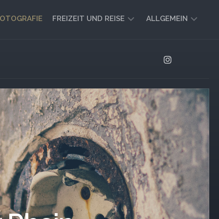
OTOGRAFIE
FREIZEIT UND REISE
ALLGEMEIN
CAMPING
AKTUELL
UND
AUSBLICK
VANLIFE
REISEBERICHTE
UND
IMPRESSIONEN
FREIZEIT-
TIPPS