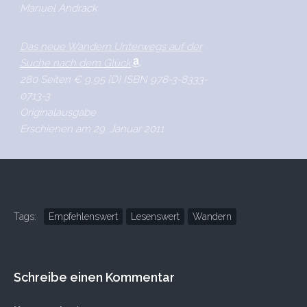
Manuel Andrack
Das neue Wandern Unterwegs auf der
Suche nach dem Glück
280 Seiten € 9,95 [D] ISBN 978-3-8333-
0713-3
Originalausgabe
Erschienen am 29. Januar 2011
Tags:
Empfehlenswert
Lesenswert
Wandern
Schreibe einen Kommentar