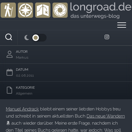
Skip
to
content
Glücksfaktor Wandern
AUTOR
Markus
DATUM
02.06.2011
KATEGORIE
Allgemein
Manuel Andrack
bleibt einem seiner liebsten Hobbys treu
und schreibt in seinem aktuellsten Buch
Das neue Wandern
auch wieder darüber. Meine erste Frage, nachdem ich
den Titel seines Buchs gelesen hatte, war jedoch: Was soll