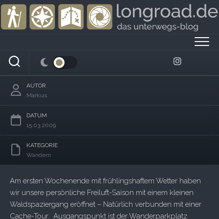
Skip
to
content
Bossenhain
AUTOR
Markus
DATUM
15.03.2009
KATEGORIE
Wandern
Am ersten Wochenende mit frühlingshaftem Wetter haben
wir unsere persönliche Freiluft-Saison mit einem kleinen
Waldspaziergang eröffnet – Natürlich verbunden mit einer
Cache-Tour. Ausgangspunkt ist der Wanderparkplatz