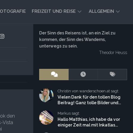
OTOGRAFIE
FREIZEIT UND REISE
ALLGEMEIN
CAMPING
AKTUELL
Der Sinn des Reisens ist, an ein Ziel zu
UND
kommen, der Sinn des Wanderns,
AUSBLICK
VANLIFE
unterwegs zu sein.
Theodor Heuss
REISEBERICHTE
UND
IMPRESSIONEN
FREIZEIT-
TIPPS
Christin von wanderschoen.at sagt:
Vielen Dank für den tollen Blog
Beitrag! Ganz tolle Bilder und...
Markus sagt:
ook den
Hallo Matthias, ich habe da vor
-Vista
einiger Zeit mal mit Inkatlas...
i