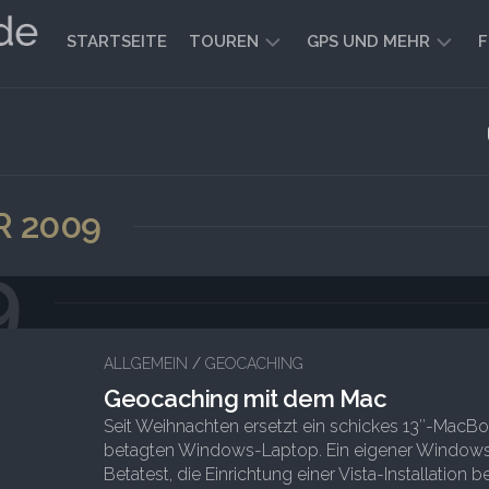
STARTSEITE
TOUREN
GPS UND MEHR
F
WANDERN
KARTEN
UND
FAHRRADFAHREN
WEGE
GEOCACHING
 2009
9
2
ALLGEMEIN
/
GEOCACHING
Geocaching mit dem Mac
Seit Weihnachten ersetzt ein schickes 13″-MacB
betagten Windows-Laptop. Ein eigener Windows
Betatest, die Einrichtung einer Vista-Installation be