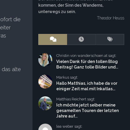
kommen, der Sinn des Wanderns,
unterwegs zu sein.
Theodor Heuss
ofort die
eiter
was
Christin von wanderschoen.at sagt:
Vielen Dank für den tollen Blog
Beitrag! Ganz tolle Bilder und...
 das alte
Markus sagt:
Hallo Matthias, ich habe da vor
einiger Zeit mal mit Inkatlas...
Matthias Reichert sagt:
Ich möchte jetzt selber meine
gesamelten Touren der letzten
Jahre auf...
lea weber sagt: