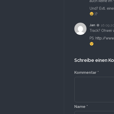
auch keine im
Und? Evtl. ein
)?
Jan
16.09.2
Track? Ohwei w
PS:
http://www
Schreibe einen 
Kommentar
*
Name
*