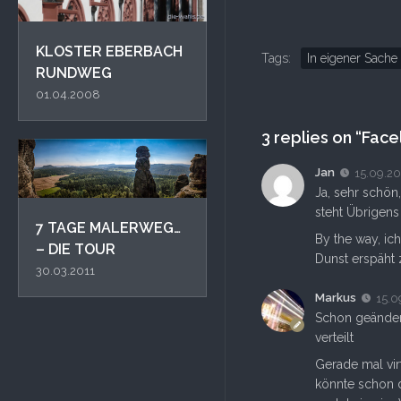
KLOSTER EBERBACH
Tags:
In eigener Sache
RUNDWEG
01.04.2008
3 replies on “Facel
Jan
15.09.2
Ja, sehr schön
steht Übrigens
7 TAGE MALERWEG…
By the way, i
– DIE TOUR
Dunst erspäht 
30.03.2011
Markus
15.0
Schon geändert
verteilt
Gerade mal virt
könnte schon d