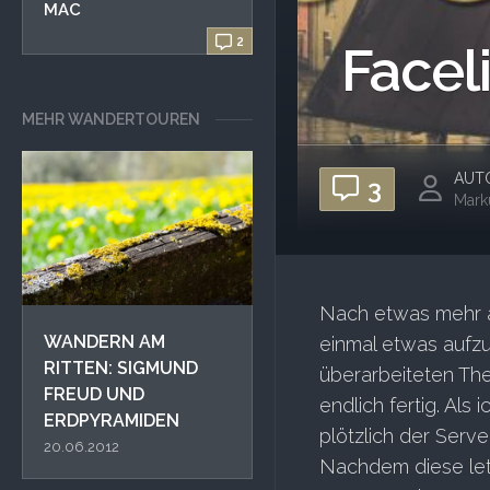
MAC
2
Faceli
MEHR WANDERTOUREN
AUT
3
Mark
Nach etwas mehr al
WANDERN AM
einmal etwas aufz
RITTEN: SIGMUND
überarbeiteten Th
FREUD UND
endlich fertig. Als
ERDPYRAMIDEN
plötzlich der Serv
20.06.2012
Nachdem diese letz