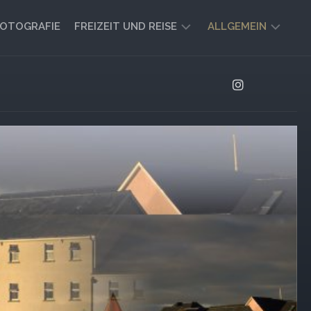
OTOGRAFIE
FREIZEIT UND REISE
ALLGEMEIN
CAMPING
AKTUELL
UND
AUSBLICK
VANLIFE
REISEBERICHTE
UND
IMPRESSIONEN
FREIZEIT-
TIPPS