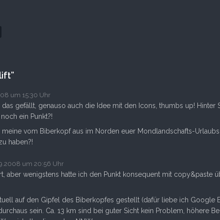
ift”
008 um 15:30 Uhr
, das gefällt, genauso auch die Idee mit den Icons, thumbs up! Hinte
 noch ein Punkt?!
ch meine vom Biberkopf aus im Norden euer Mondlandschafts-Urlaubs
zu haben?!
9.2008 um 20:56 Uhr
, aber wenigstens hatte ich den Punkt konsequent mit copy&paste üb
uell auf den Gipfel des Biberkopfes gestellt (dafür liebe ich Google E
urchaus sein. Ca. 13 km sind bei guter Sicht kein Problem, höhere Be