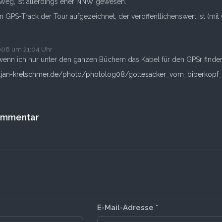
 Weg, ist allerdings eher NNW gewesen.
en GPS-Track der Tour aufgezeichnet, der veröffentlichenswert ist (mit
008 um 21:04 Uhr
enn ich nur unter den ganzen Büchern das Kabel für den GPSr finde
.jan-kretschmer.de/photo/photolog08/gottesacker_vom_biberkopf
Kommentar
E-Mail-Adresse
*