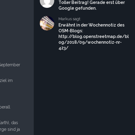
Toller Beitrag! Gerade erst über
Google gefunden.
Markus sagt:
Erwähnt in der Wochennotiz des
OSM-Blogs:
http://blog.openstreetmap.de/bl
og/2018/09/wochennotiz-nr-
423/
r September
ziel im
erall
arth), das
rge sind ja