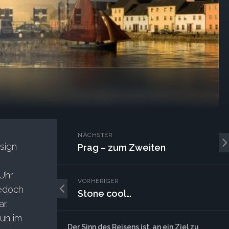
NÄCHSTER
sign
Prag – zum Zweiten
Uhr
VORHERIGER
jedoch
Stone cool…
r.
un im
Der Sinn des Reisens ist, an ein Ziel zu