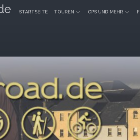
STARTSEITE
TOUREN
GPS UND MEHR
F
WANDERN
KARTEN
UND
FAHRRADFAHREN
WEGE
GEOCACHING