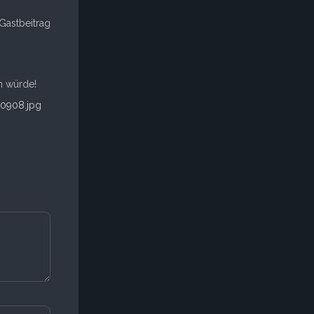
 Gastbeitrag
n würde!
_0908.jpg