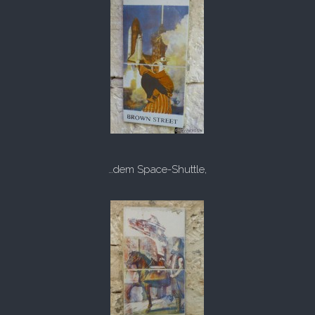
…dem Space-Shuttle,