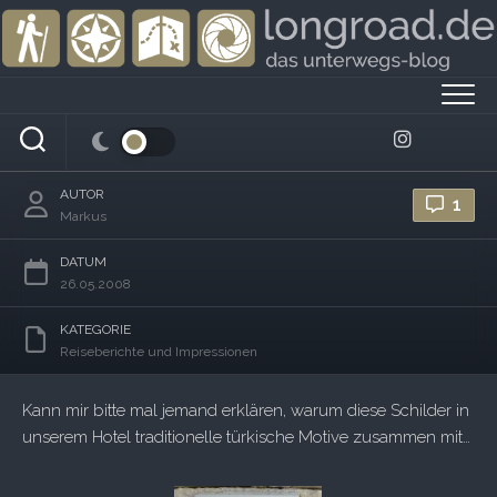
Skip
to
content
Türkei-Nachlese II: Tradition und Moderne
einmal anders
AUTOR
1
Markus
DATUM
26.05.2008
KATEGORIE
Reiseberichte und Impressionen
Kann mir bitte mal jemand erklären, warum diese Schilder in
unserem Hotel traditionelle türkische Motive zusammen mit…