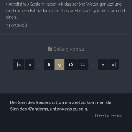
(*Arbeitstitel) Gestern haben wir das schöne Wetter genutzt und
sind mit den Fahrrädern zum Kloster Eberbach gefahren, um dort
einen...
31.03.2008
Seite 9 von 12
|«
«
...
8
9
10
11
...
»
»|
Der Sinn des Reisens ist, an ein Ziel zu kommen, der
Sinn des Wanderns, unterwegs zu sein.
Theodor Heuss