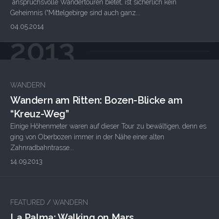
anspruchsvolle Wandertouren bietet, ist sicherlich kein
Geheimnis (“Mittelgebirge sind auch ganz...
04.05.2014
2013
1
WANDERN
Wandern am Ritten: Bozen-Blicke am
“Kreuz-Weg”
Einige Höhenmeter waren auf dieser Tour zu bewältigen, denn es
ging von Oberbozen immer in der Nähe einer alten
Zahnradbahntrasse...
14.09.2013
FEATURED
/
WANDERN
La Palma: Walking on Mars