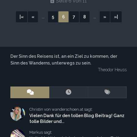
Seite 6 von 11
|«
«
...
5
6
7
8
...
»
»|
Der Sinn des Reisens ist, an ein Ziel zu kommen, der
Sinn des Wanderns, unterwegs zu sein.
Theodor Heuss
Christin von wanderschoen.at sagt:
Vielen Dank für den tollen Blog Beitrag! Ganz
tolle Bilder und...
Markus sagt: