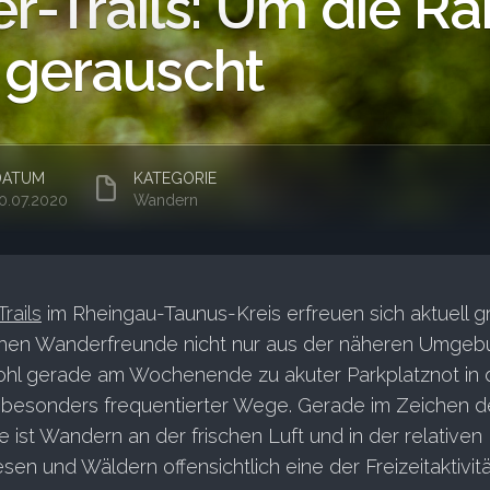
r-Trails: Um die Ra
gerauscht
DATUM
KATEGORIE
0.07.2020
Wandern
rails
im Rheingau-Taunus-Kreis erfreuen sich aktuell g
iehen Wanderfreunde nicht nur aus der näheren Umgeb
wohl gerade am Wochenende zu akuter Parkplatznot in 
besonders frequentierter Wege. Gerade im Zeichen d
ist Wandern an der frischen Luft und in der relativen
sen und Wäldern offensichtlich eine der Freizeitaktivit