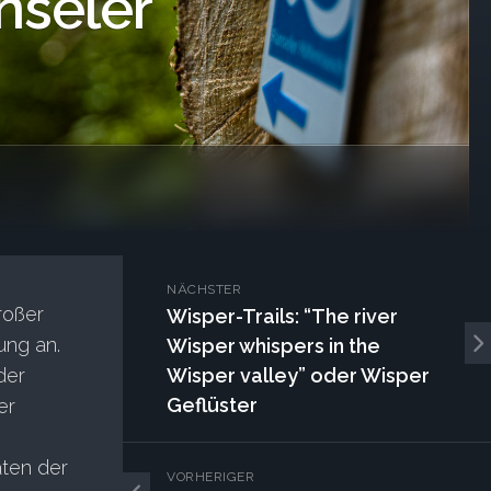
nseler
NÄCHSTER
roßer
Wisper-Trails: “The river
ung an.
Wisper whispers in the
der
Wisper valley” oder Wisper
Geflüster
er
äten der
VORHERIGER