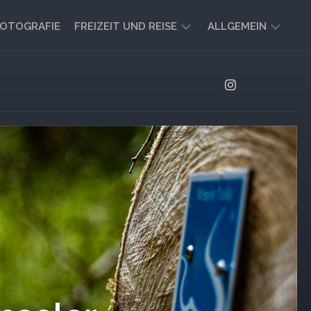
OTOGRAFIE
FREIZEIT UND REISE
ALLGEMEIN
CAMPING
AKTUELL
UND
AUSBLICK
VANLIFE
REISEBERICHTE
UND
IMPRESSIONEN
FREIZEIT-
TIPPS