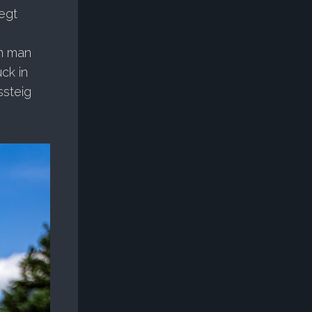
egt
nn man
ck in
ssteig