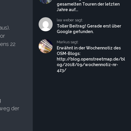
gesamelten Touren der letzten
Jahre auf...
lea weber sagt:
Toller Beitrag! Gerade erst über
aus).
Google gefunden.
or
Markus sagt:
tens 22
Erwähnt in der Wochennotiz des
OSM-Blogs:
http://blog.openstreetmap.de/bl
og/2018/09/wochennotiz-nr-
423/
g
weg der