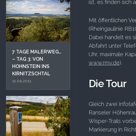
ist, es finden sich
Mit öffentlichen V
(Rheingaulinie RB10
Dabei handelt es s
Abfahrt unter Tele
7 TAGE MALERWEG…
Uhr, maximale Kapa
– TAG 3: VON
www.rmv.de
).
HOHNSTEIN INS
KIRNITZSCHTAL
Die Tour
11.04.2011
Gleich zwei Infot
Ranseler Höhenrau
Wisper-Trails vorb
Markierung in Rich