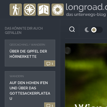
Skip
to
content
DAS KÖNNTE DIR AUCH
GEFALLEN
GEOCACHING
/
WANDERN
ÜBER DIE GIPFEL DER
HÖRNERKETTE
1
WANDERN
AUF DEN HOHEN IFEN
UND ÜBER DAS
GOTTESACKERPLATEA
U
1