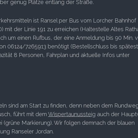
 aber genug Plätze entlang der Straße.
erkehrsmitteln ist Ransel per Bus vom Lorcher Bahnhof
) mit der Linie 191 zu erreichen (Haltestelle Altes Rath
ich um einen Rufbus, der eine Anmeldung bis 90 Min. v
fon 06124/7265913 benötigt (Bestellschluss bis spätes
zität 8 Personen, Fahrplan und aktuelle Infos unter
afeln sind am Start zu finden, denn neben dem Rundwe
sch, führt mit dem
Wispertaunussteig
auch der Haupt
ei (grüne Markierung). Wir folgen demnach der blauen
tung Ranseler Jordan.