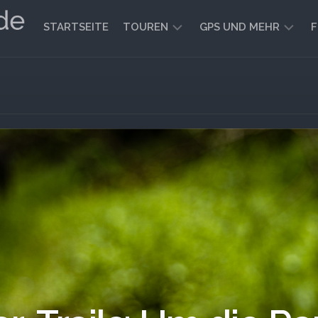
STARTSEITE
TOUREN
GPS UND MEHR
F
WANDERN
KARTEN
UND
FAHRRADFAHREN
WEGE
GEOCACHING