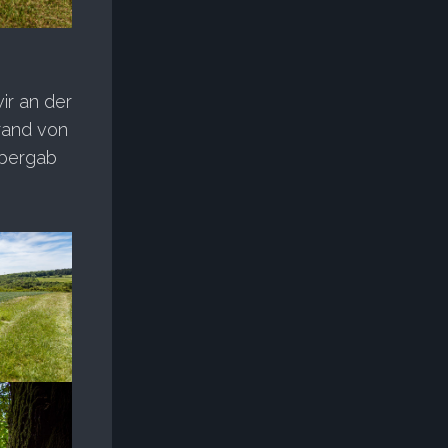
ir an der
rand von
 bergab