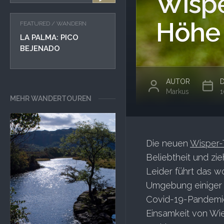
Wispe
Höhe 
FEATURED
/
WANDERN
LA PALMA: PICO
BEJENADO
AUTOR
Markus
1
MEHR WANDERTOUREN
Die neuen
Wisper-T
Beliebtheit und z
Leider führt das 
Umgebung einiger 
Covid-19-Pandemie 
Einsamkeit von Wie