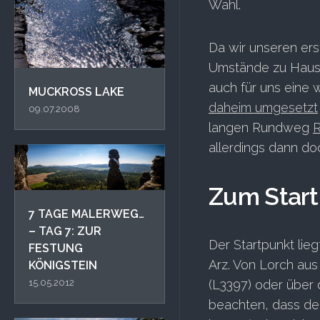
Wahl.
Da wir unseren ers
Umstände zu Hause
auch für uns eine
MUCKROSS LAKE
daheim umgesetzt
09.07.2008
langen Rundweg
R
allerdings dann doc
Zum Start
7 TAGE MALERWEG…
– TAG 7: ZUR
Der Startpunkt li
FESTUNG
Arz. Von Lorch au
KÖNIGSTEIN
15.05.2012
(L3397) oder über 
beachten, dass de