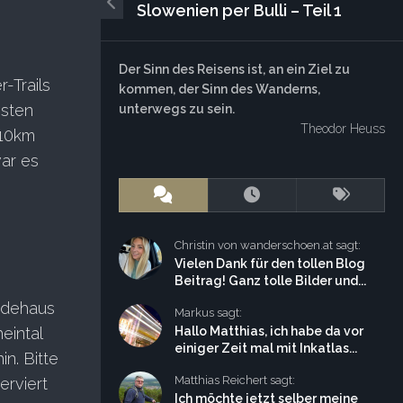
Slowenien per Bulli – Teil 1
Der Sinn des Reisens ist, an ein Ziel zu
-Trails
kommen, der Sinn des Wanderns,
nsten
unterwegs zu sein.
Theodor Heuss
 10km
ar es
Christin von wanderschoen.at sagt:
Vielen Dank für den tollen Blog
Beitrag! Ganz tolle Bilder und...
dehaus
Markus sagt:
eintal
Hallo Matthias, ich habe da vor
einiger Zeit mal mit Inkatlas...
n. Bitte
Matthias Reichert sagt:
erviert
Ich möchte jetzt selber meine