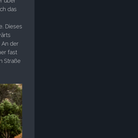
r über
rch das
g
e. Dieses
wärts
 An der
er fast
n Straße