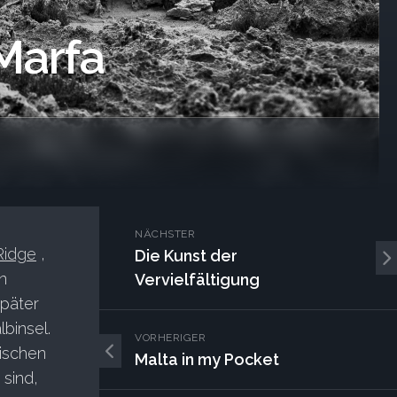
Marfa
NÄCHSTER
Ridge
,
Die Kunst der
n
Vervielfältigung
später
binsel.
VORHERIGER
ischen
Malta in my Pocket
sind,