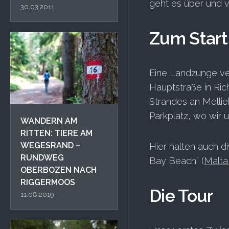
geht es über und v
30.03.2011
Zum Start
Eine Landzunge ver
Hauptstraße in Ric
Strandes an Melli
Parkplatz, wo wir 
WANDERN AM
RITTEN: TIERE AM
WEGESRAND –
Hier halten auch d
RUNDWEG
Bay Beach” (
Malta
OBERBOZEN NACH
RIGGERMOOS
Die Tour
11.08.2019