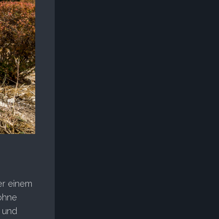
er einem
 ohne
n und