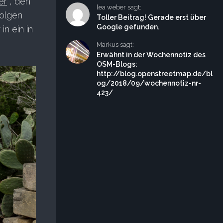
er
, den
lea weber sagt:
folgen
Toller Beitrag! Gerade erst über
Google gefunden.
in ein in
Markus sagt:
Erwähnt in der Wochennotiz des
OSM-Blogs:
http://blog.openstreetmap.de/bl
og/2018/09/wochennotiz-nr-
423/