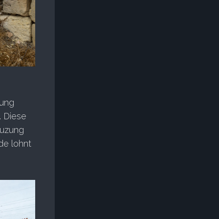
tung
. Diese
euzung
de lohnt