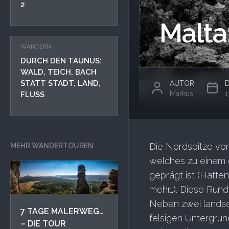
2
Malta
WANDERN
DURCH DEN TAUNUS:
WALD, TEICH, BACH
STATT STADT, LAND,
AUTOR
Markus
1
FLUSS
Die Nordspitze von
MEHR WANDERTOUREN
welches zu einem 
geprägt ist (Hatte
mehr…). Diese Rund
Neben zwei landsc
7 TAGE MALERWEG…
felsigen Untergrun
– DIE TOUR