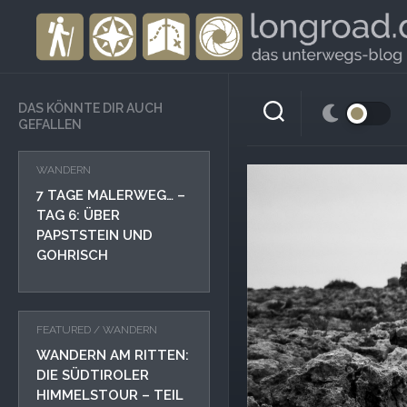
Skip
to
content
DAS KÖNNTE DIR AUCH
GEFALLEN
WANDERN
7 TAGE MALERWEG… –
TAG 6: ÜBER
PAPSTSTEIN UND
GOHRISCH
FEATURED
/
WANDERN
WANDERN AM RITTEN:
DIE SÜDTIROLER
HIMMELSTOUR – TEIL