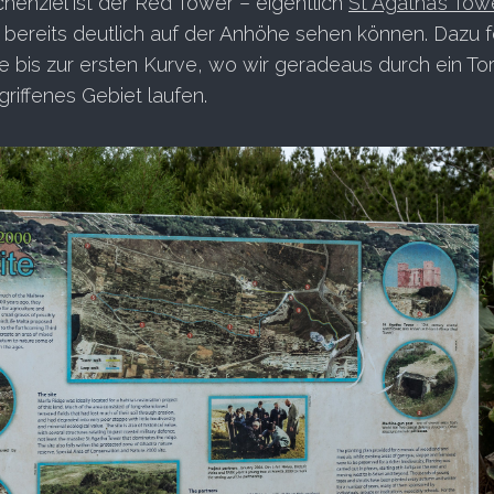
henziel ist der Red Tower – eigentlich
St Agatha’s Tow
 bereits deutlich auf der Anhöhe sehen können. Dazu 
 bis zur ersten Kurve, wo wir geradeaus durch ein Tor 
riffenes Gebiet laufen.