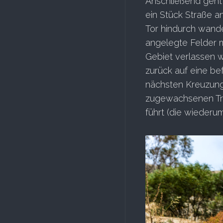
Anschließend geht 
ein Stück Straße a
Tor hindurch wande
angelegte Felder m
Gebiet verlassen w
zurück auf eine be
nächsten Kreuzung 
zugewachsenen Tre
führt (die wieder