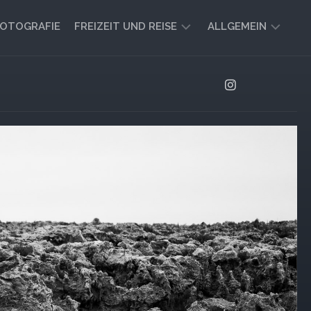
OTOGRAFIE
FREIZEIT UND REISE
ALLGEMEIN
CAMPING
AKTUELL
UND
AUSBLICK
VANLIFE
REISEBERICHTE
UND
IMPRESSIONEN
FREIZEIT-
TIPPS