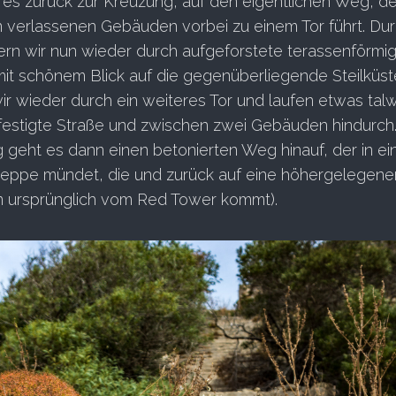
es zurück zur Kreuzung, auf den eigentlichen Weg, de
n verlassenen Gebäuden vorbei zu einem Tor führt. Du
rn wir nun wieder durch aufgeforstete terassenförmi
it schönem Blick auf die gegenüberliegende Steilküst
ir wieder durch ein weiteres Tor und laufen etwas tal
festigte Straße und zwischen zwei Gebäuden hindurch.
geht es dann einen betonierten Weg hinauf, der in ein
ppe mündet, die und zurück auf eine höhergelegene
um ursprünglich vom Red Tower kommt).