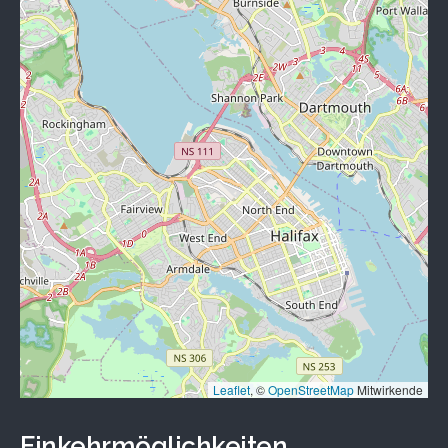
Leaflet
, ©
OpenStreetMap
Mitwirkende
Einkehrmöglichkeiten