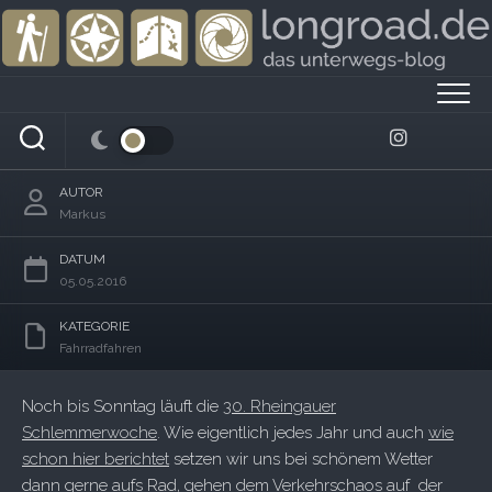
Skip
to
content
Radeln, schlemmen, Wein genießen
AUTOR
Markus
DATUM
05.05.2016
KATEGORIE
Fahrradfahren
Noch bis Sonntag läuft die
30. Rheingauer
Schlemmerwoche
. Wie eigentlich jedes Jahr und auch
wie
schon hier berichtet
setzen wir uns bei schönem Wetter
dann gerne aufs Rad, gehen dem Verkehrschaos auf der