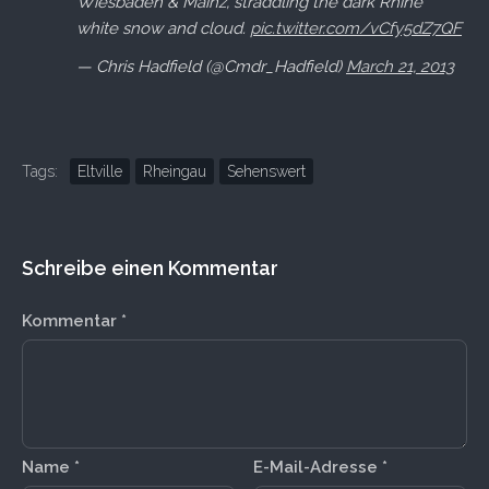
Wiesbaden & Mainz, straddling the dark Rhine
white snow and cloud.
pic.twitter.com/vCfy5dZ7QF
— Chris Hadfield (@Cmdr_Hadfield)
March 21, 2013
Tags:
Eltville
Rheingau
Sehenswert
Schreibe einen Kommentar
Kommentar
*
Name
*
E-Mail-Adresse
*