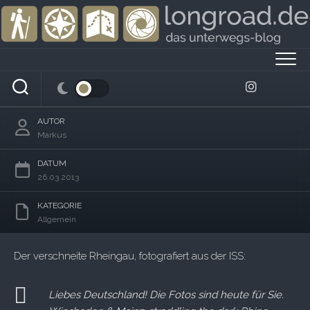
Skip
to
content
Rheingau von oben
AUTOR
Markus
DATUM
26.03.2013
KATEGORIE
Allgemein
Der verschneite Rheingau, fotografiert aus der ISS:
Liebes Deutschland! Die Fotos sind heute für Sie.