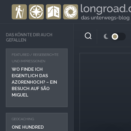
Skip
to
content
DAS KÖNNTE DIR AUCH
GEFALLEN
FEATURED
/
REISEBERICHTE
UND IMPRESSIONEN
WO FINDE ICH
EIGENTLICH DAS
AZORENHOCH? – EIN
BESUCH AUF SÃO
MIGUEL
GEOCACHING
ONE HUNDRED