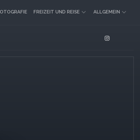
OTOGRAFIE
FREIZEIT UND REISE
ALLGEMEIN
CAMPING
AKTUELL
UND
AUSBLICK
VANLIFE
REISEBERICHTE
UND
IMPRESSIONEN
FREIZEIT-
TIPPS