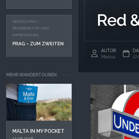
Red &
GEOCACHING
/
REISEBERICHTE UND
IMPRESSIONEN
PRAG – ZUM ZWEITEN
AUTOR
DA
Markus
17.
MEHR WANDERTOUREN
MALTA IN MY POCKET
12.08.2018