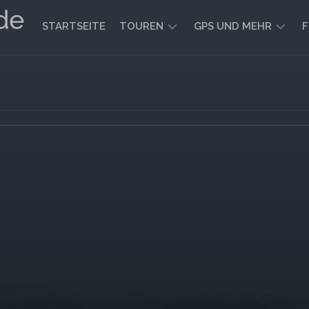
STARTSEITE
TOUREN
GPS UND MEHR
F
WANDERN
KARTEN
UND
FAHRRADFAHREN
WEGE
GEOCACHING