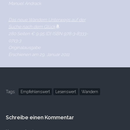
Manuel Andrack
Das neue Wandern Unterwegs auf der
Suche nach dem Glück
280 Seiten € 9,95 [D] ISBN 978-3-8333-
0713-3
Originalausgabe
Erschienen am 29. Januar 2011
Tags:
Empfehlenswert
Lesenswert
Wandern
Schreibe einen Kommentar