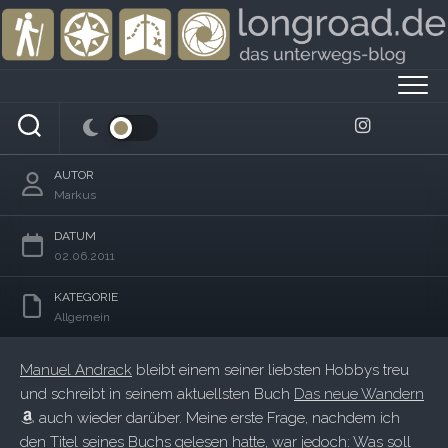
Skip
to
content
Glücksfaktor Wandern
AUTOR
Markus
DATUM
02.06.2011
KATEGORIE
Allgemein
Manuel Andrack
bleibt einem seiner liebsten Hobbys treu
und schreibt in seinem aktuellsten Buch
Das neue Wandern
auch wieder darüber. Meine erste Frage, nachdem ich
den Titel seines Buchs gelesen hatte, war jedoch: Was soll