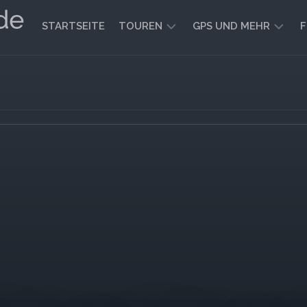
STARTSEITE
TOUREN
GPS UND MEHR
F
WANDERN
KARTEN
UND
FAHRRADFAHREN
WEGE
GEOCACHING