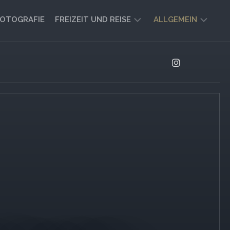
OTOGRAFIE
FREIZEIT UND REISE
ALLGEMEIN
CAMPING
AKTUELL
UND
AUSBLICK
VANLIFE
REISEBERICHTE
UND
IMPRESSIONEN
FREIZEIT-
TIPPS