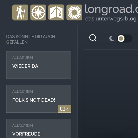
Skip
to
content
DAS KÖNNTE DIR AUCH
GEFALLEN
ALLGEMEIN
WIEDER DA
ALLGEMEIN
FOLK’S NOT DEAD!
4
ALLGEMEIN
VORFREUDE!