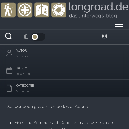
Skip
to
content
Heimspiel
AUTOR
Markus
DATUM
16.07.2010
KATEGORIE
Allgemein
Das war doch gestern ein perfekter Abend:
Eine laue Sommernacht (endlich mal etwas kühler)