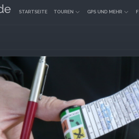
STARTSEITE
TOUREN
GPS UND MEHR
F
WANDERN
KARTEN
UND
FAHRRADFAHREN
WEGE
GEOCACHING