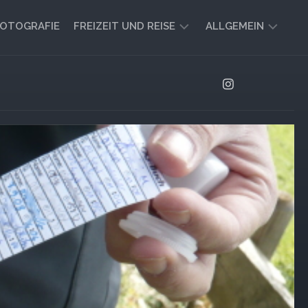
OTOGRAFIE
FREIZEIT UND REISE
ALLGEMEIN
CAMPING
AKTUELL
UND
AUSBLICK
VANLIFE
REISEBERICHTE
UND
IMPRESSIONEN
FREIZEIT-
TIPPS