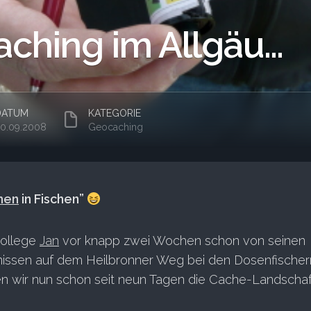
ching im Allgäu…
DATUM
KATEGORIE
0.09.2008
Geocaching
hen
in Fischen”
ollege
Jan
vor knapp zwei Wochen schon von seinen
issen auf dem Heilbronner Weg bei den Dosenfischer
ten wir nun schon seit neun Tagen die Cache-Landschaf