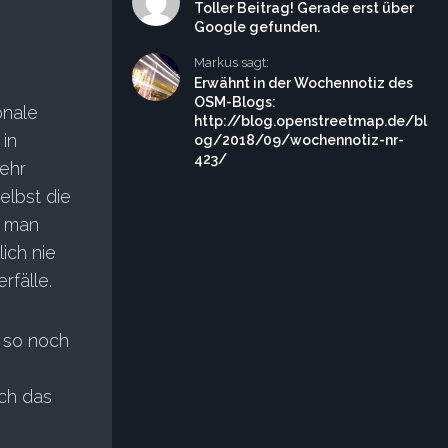
Toller Beitrag! Gerade erst über
Google gefunden.
Markus sagt:
Erwähnt in der Wochennotiz des
OSM-Blogs:
onale
http://blog.openstreetmap.de/bl
in
og/2018/09/wochennotiz-nr-
423/
sehr
elbst die
d man
ich nie
rfälle.
 so noch
uch das