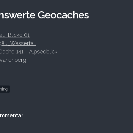
nswerte Geocaches
äu-Blicke 01
gäu_Wasserfall
ache 141 – Alpseeblick
varienberg
hing
Kommentar