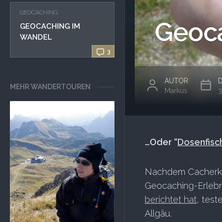
GEOCACHING
Geoca
GEOCACHING IM
WANDEL
3
AUTOR
MEHR WANDERTOUREN
Markus
3
…Oder “
Dosenfisc
Nachdem Cacherk
Geocaching-Erlebn
berichtet hat
, tes
Allgäu.