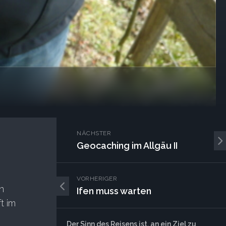
NÄCHSTER
Geocaching im Allgäu II
VORHERIGER
n
Ifen muss warten
t im
Der Sinn des Reisens ist, an ein Ziel zu