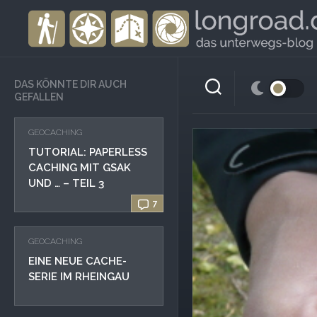
Skip
to
content
DAS KÖNNTE DIR AUCH
GEFALLEN
GEOCACHING
TUTORIAL: PAPERLESS
CACHING MIT GSAK
UND … – TEIL 3
7
GEOCACHING
EINE NEUE CACHE-
SERIE IM RHEINGAU