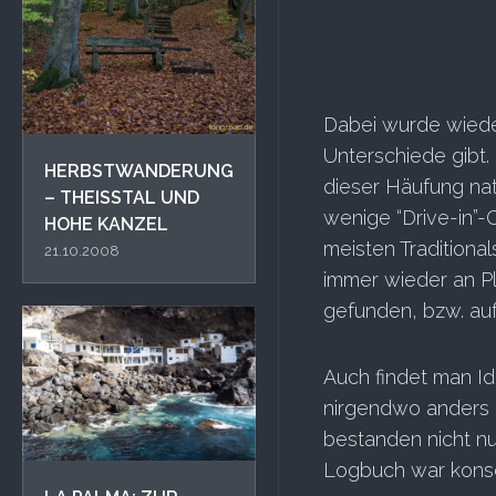
Dabei wurde wiede
Unterschiede gibt.
HERBSTWANDERUNG
dieser Häufung nat
– THEISSTAL UND H
wenige “Drive-in”-
OHE KANZEL
meisten Traditiona
21.10.2008
immer wieder an Pl
gefunden, bzw. auf
Auch findet man Id
nirgendwo anders g
bestanden nicht nu
Logbuch war konse