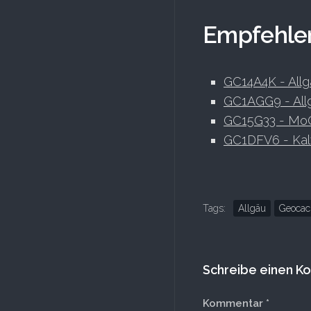
Empfehle
GC14A4K - Allg
GC1AGG9 - All
GC15G33 - MoC
GC1DFV6 - Kal
Tags:
Allgäu
Geocac
Schreibe einen 
Kommentar
*