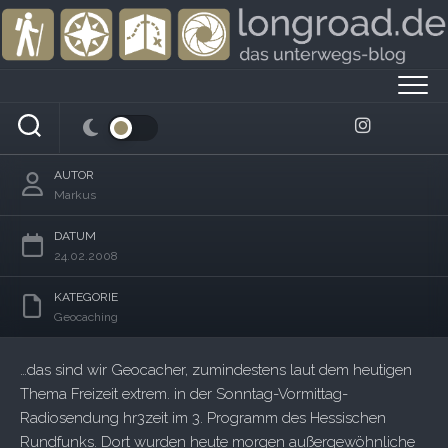
Skip
to
content
Außergewöhnlich, Verrückt oder Extrem…
AUTOR
Markus
DATUM
24.02.2008
KATEGORIE
Geocaching
…das sind wir Geocacher, zumindestens laut dem heutigen
Thema Freizeit extrem. in der Sonntag-Vormittag-
Radiosendung hr3zeit im 3. Programm des Hessischen
Rundfunks. Dort wurden heute morgen außergewöhnliche