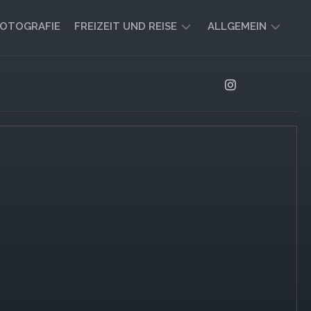
OTOGRAFIE
FREIZEIT UND REISE
ALLGEMEIN
CAMPING
AKTUELL
UND
AUSBLICK
VANLIFE
REISEBERICHTE
UND
IMPRESSIONEN
FREIZEIT-
TIPPS