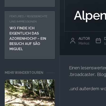
Alpen
FEATURED
/
REISEBERICHTE
UND IMPRESSIONEN
WO FINDE ICH
EIGENTLICH DAS
AZORENHOCH? – EIN
AUTOR
Markus
1
BESUCH AUF SÃO
MIGUEL
Einen lesenswerte
MEHR WANDERTOUREN
.:broadcaster:. Bl
…und außerdem wol