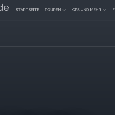
STARTSEITE
TOUREN
GPS UND MEHR
F
WANDERN
KARTEN
UND
FAHRRADFAHREN
WEGE
GEOCACHING