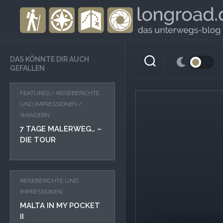
Skip
to
content
DAS KÖNNTE DIR AUCH
GEFALLEN
FEATURED
/
REISEBERICHTE
UND IMPRESSIONEN
/
WANDERN
7 TAGE MALERWEG… –
DIE TOUR
REISEBERICHTE UND
IMPRESSIONEN
MALTA IN MY POCKET
II