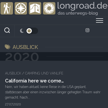
Skip
to
content
AUSBLICK
2020
AUSBLICK
/
CAMPING UND VANLIFE
California here we come…
Nein, wir haben aktuell keine Reise in die USA geplant,
stattdessen aber einen inzwischen länger gehegten Traum wahr
gemacht. Nach...
27.07.2020