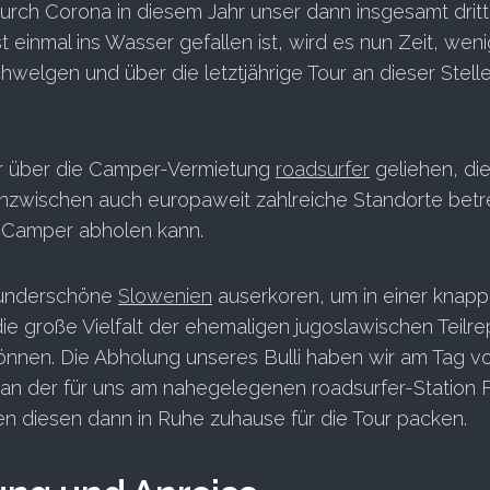
rch Corona in diesem Jahr unser dann insgesamt dritt
 einmal ins Wasser gefallen ist, wird es nun Zeit, weni
hwelgen und über die letztjährige Tour an dieser Stell
ir über die Camper-Vermietung
roadsurfer
geliehen, di
nzwischen auch europaweit zahlreiche Standorte betre
 Camper abholen kann.
wunderschöne
Slowenien
auserkoren, um in einer knapp
ie große Vielfalt der ehemaligen jugoslawischen Teilre
nnen. Die Abholung unseres Bulli haben wir am Tag v
an der für uns am nahegelegenen roadsurfer-Station F
en diesen dann in Ruhe zuhause für die Tour packen.