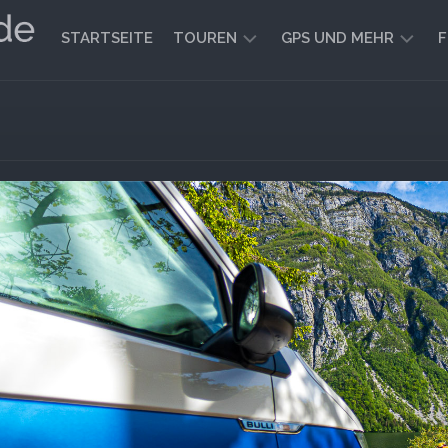
STARTSEITE
TOUREN
GPS UND MEHR
F
WANDERN
KARTEN
UND
FAHRRADFAHREN
WEGE
GEOCACHING