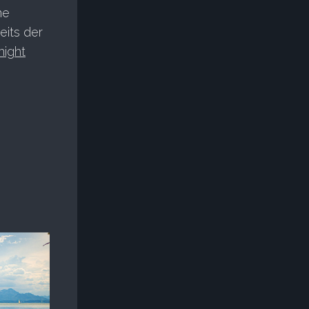
ne
eits der
night