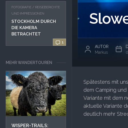
FOTOGRAFIE
/
REISEBERICHTE
Slowen
UND IMPRESSIONEN
STOCKHOLM DURCH
DIE KAMERA
BETRACHTET
1
AUTOR
Markus
0
MEHR WANDERTOUREN
Spätestens mit un
dem Camping und Bu
Variante mit dem n
aktuelle Variante 
deutlich mehr Str
WISPER-TRAILS: