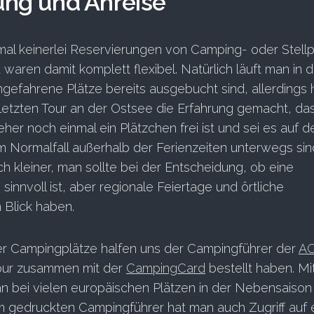
ung und Anreise
mal keinerlei Reservierungen von Camping- oder Stellp
ren damit komplett flexibel. Natürlich läuft man in 
angefahrene Plätze bereits ausgebucht sind, allerdings
r letzten Tour an der Ostsee die Erfahrung gemacht, das
 eher noch einmal ein Plätzchen frei ist und sei es auf d
m Normalfall außerhalb der Ferienzeiten unterwegs sind
ch kleiner, man sollte bei der Entscheidung, ob eine
innvoll ist, aber regionale Feiertage und örtliche
 Blick haben.
er Campingplätze halfen uns der Campingführer der
AC
Tour zusammen mit der
CampingCard
bestellt haben. Mi
 bei vielen europäischen Plätzen in der Nebensaison
 gedruckten Campingführer hat man auch Zugriff auf 