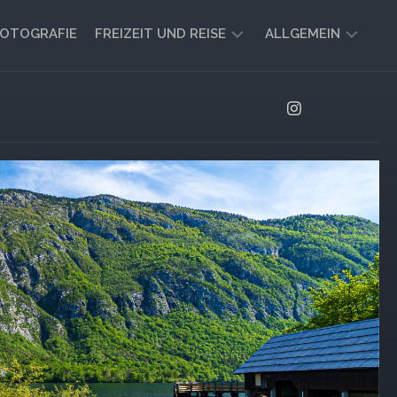
OTOGRAFIE
FREIZEIT UND REISE
ALLGEMEIN
CAMPING
AKTUELL
UND
AUSBLICK
VANLIFE
REISEBERICHTE
UND
IMPRESSIONEN
FREIZEIT-
TIPPS