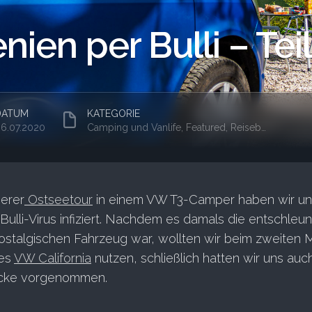
ien per Bulli – Teil
DATUM
KATEGORIE
6.07.2020
Camping und Vanlife
,
Featured
,
Reiseberichte und Impressionen
serer
Ostseetour
in einem VW T3-Camper haben wir un
lli-Virus infiziert. Nachdem es damals die entschleun
ostalgischen Fahrzeug war, wollten wir beim zweiten M
des
VW California
nutzen, schließlich hatten wir uns auc
ecke vorgenommen.