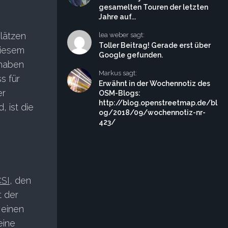
gesamelten Touren der letzten
Jahre auf...
lätzen
lea weber sagt:
Toller Beitrag! Gerade erst über
diesem
Google gefunden.
 haben
Markus sagt:
s für
Erwähnt in der Wochennotiz des
er
OSM-Blogs:
http://blog.openstreetmap.de/bl
, ist die
og/2018/09/wochennotiz-nr-
423/
SI
, den
t der
 einen
eine