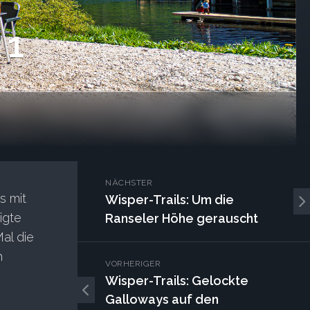
 1
NÄCHSTER
s mit
Wisper-Trails: Um die
igte
Ranseler Höhe gerauscht
al die
h
VORHERIGER
Wisper-Trails: Gelockte
Galloways auf den