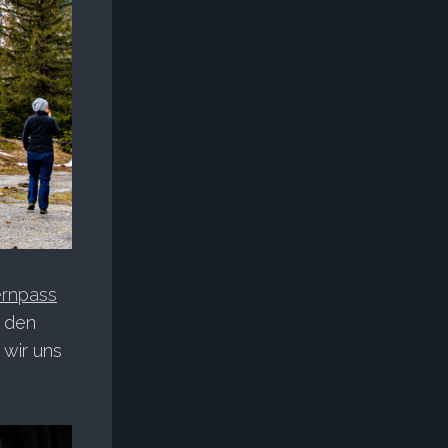
ernpass
h den
 wir uns