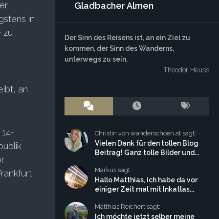
er
Gladbacher Almen
gstens in
e zu
Der Sinn des Reisens ist, an ein Ziel zu
kommen, der Sinn des Wanderns,
unterwegs zu sein.
Theodor Heuss
e
ibt, an
 14-
Christin von wanderschoen.at sagt:
Vielen Dank für den tollen Blog
publik
Beitrag! Ganz tolle Bilder und...
or
Markus sagt:
rankfurt
Hallo Matthias, ich habe da vor
einiger Zeit mal mit Inkatlas...
Matthias Reichert sagt:
Ich möchte jetzt selber meine