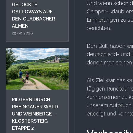
Und wenn schon du
GELOCKTE
Camper-Urlaub erst
GALLOWAYS AUF
DEN GLADBACHER
Erinnerungen zu sc
ALMEN
berichten.
29.06.2020
Den Bulli haben w
deutschland- und i
denen man seinen
Als Ziel war das 
tägigen Rundtour d
kennenlernen zu kö
PIL GERN DURCH
unserem Aufbruch 
RHEINGAUER WALD
erledigt und konnt
UND WEINBERGE –
KLOSTERSTEIG
ETAPPE 2