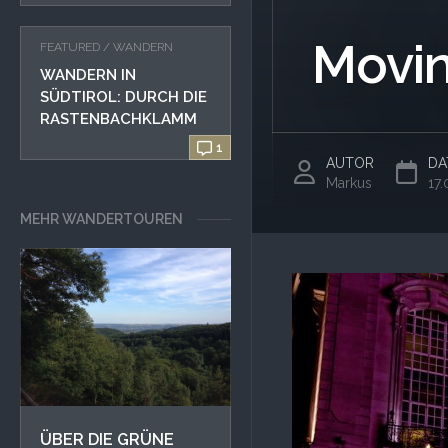
Movin
FEATURED
/
WANDERN
WANDERN IN
SÜDTIROL: DURCH DIE
RASTENBACHKLAMM
1
AUTOR
DA
Markus
17.
MEHR WANDERTOUREN
ÜBER DIE GRÜNE