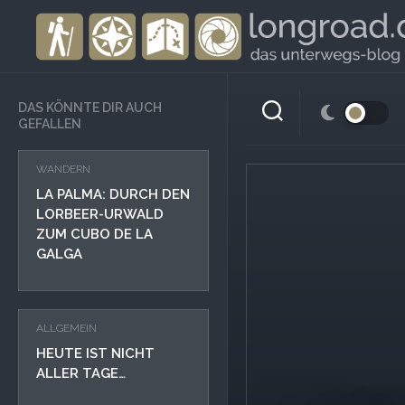
Skip
to
content
DAS KÖNNTE DIR AUCH
GEFALLEN
WANDERN
LA PALMA: DURCH DEN
LORBEER-URWALD
ZUM CUBO DE LA
GALGA
ALLGEMEIN
HEUTE IST NICHT
ALLER TAGE…