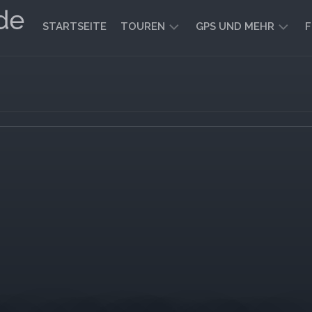
STARTSEITE
TOUREN
GPS UND MEHR
F
WANDERN
KARTEN
UND
FAHRRADFAHREN
WEGE
GEOCACHING