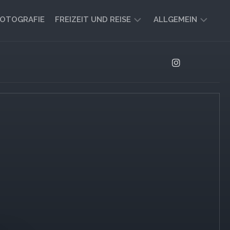
OTOGRAFIE
FREIZEIT UND REISE
ALLGEMEIN
CAMPING
AKTUELL
UND
AUSBLICK
VANLIFE
REISEBERICHTE
UND
IMPRESSIONEN
FREIZEIT-
TIPPS