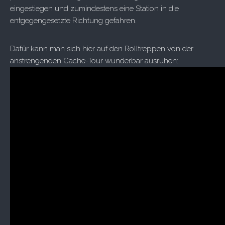
eingestiegen und zumindestens eine Station in die
entgegengesetzte Richtung gefahren.
Dafür kann man sich hier auf den Rolltreppen von der
anstrengenden Cache-Tour wunderbar ausruhen: