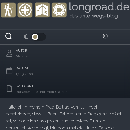
Skip
to
content
U-Bahn in Prag
AUTOR
Markus
DATUM
17.09.2008
KATEGORIE
Reiseberichte und Impressionen
Hatte ich in meinem
Prag-Beitrag vom Juli
noch
geschrieben, dass U-Bahn-Fahren hier in Prag ganz einfach
sei, so habe ich das gestern zumindestens für mich
persönlich wiederlegt, bin doch mal glatt in die Falsche