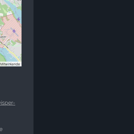
Mitwirkende
isper-
le