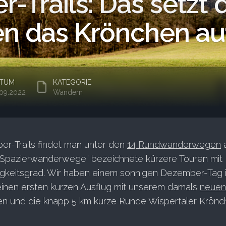
r-Trails: Das setzt
n das Krönchen au
TUM
KATEGORIE
.09.2022
Wandern
er-Trails findet man unter den
14 Rundwanderwegen
-Spazierwanderwege” bezeichnete kürzere Touren mit
igkeitsgrad. Wir haben einem sonnigen Dezember-Tag 
einen ersten kurzen Ausflug mit unserem damals
neuen
n und die knapp 5 km kurze Runde Wispertaler Krönc