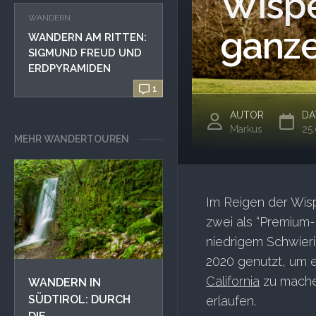
Wispe
WANDERN
ganze
WANDERN AM RITTEN:
SIGMUND FREUD UND
ERDPYRAMIDEN
1
AUTOR
DA
Markus
25
MEHR WANDERTOUREN
Im Reigen der Wisp
zwei als “Premium
niedrigem Schwier
2020 genutzt, um 
California
zu mache
WANDERN IN
SÜDTIROL: DURCH
erlaufen.