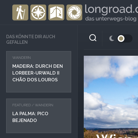
Skip
to
content
DAS KÖNNTE DIR AUCH
GEFALLEN
WANDERN
MADEIRA: DURCH DEN
LORBEER-URWALD II
CHÃO DOS LOUROS
FEATURED
/
WANDERN
LA PALMA: PICO
BEJENADO