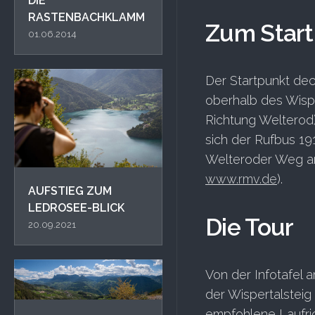
DIE
RASTENBACHKLAMM
Zum Start
01.06.2014
Der Startpunkt dec
oberhalb des Wisp
Richtung Welterod)
sich der Rufbus 1
Welteroder Weg an 
www.rmv.de
).
AUFSTIEG ZUM
LEDROSEE-BLICK
Die Tour
20.09.2021
Von der Infotafel a
der Wispertalstei
empfohlene Laufric