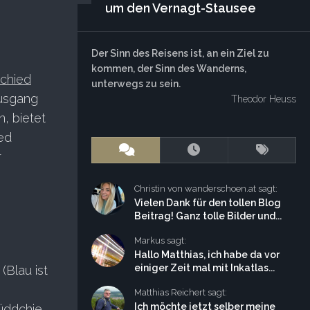
um den Vernagt-Stausee
Der Sinn des Reisens ist, an ein Ziel zu
kommen, der Sinn des Wanderns,
chied
unterwegs zu sein.
ausgang
Theodor Heuss
, bietet
ed
r
Christin von wanderschoen.at sagt:
Vielen Dank für den tollen Blog
Beitrag! Ganz tolle Bilder und...
Markus sagt:
Hallo Matthias, ich habe da vor
einiger Zeit mal mit Inkatlas...
(Blau ist
Matthias Reichert sagt:
Ich möchte jetzt selber meine
Hüddchje