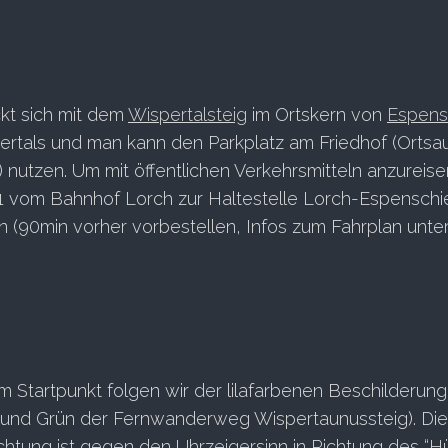
kt sich mit dem
Wispertalsteig
im Ortskern von
Espens
ertals und man kann den Parkplatz am Friedhof (Orts
 nutzen. Um mit öffentlichen Verkehrsmitteln anzureisen
91 vom Bahnhof Lorch zur Haltestelle Lorch-Espenschi
(90min vorher vorbestellen, Infos zum Fahrplan unte
m Startpunkt folgen wir der lilafarbenen Beschilderung 
g und Grün der Fernwanderweg Wispertaunussteig). Die
htung ist gegen den Uhrzeigersinn in Richtung des “