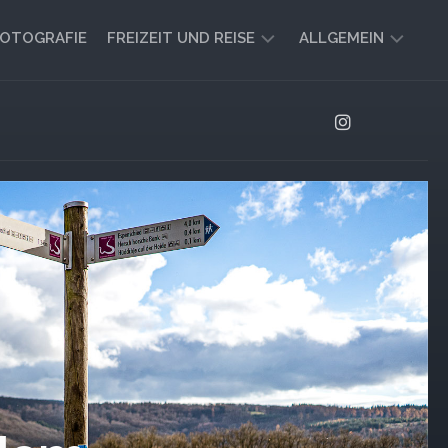
OTOGRAFIE
FREIZEIT UND REISE
ALLGEMEIN
CAMPING
AKTUELL
UND
AUSBLICK
VANLIFE
REISEBERICHTE
UND
IMPRESSIONEN
FREIZEIT-
TIPPS