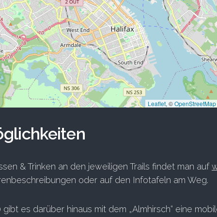
Leaflet
, ©
OpenStreetMap
glichkeiten
ssen & Trinken an den jeweiligen Trails findet man auf
w
renbeschreibungen oder auf den Infotafeln am Weg.
0 gibt es darüber hinaus mit dem „Almhirsch“ eine mobi