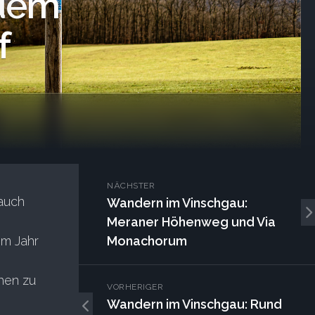
 dem
f
NÄCHSTER
auch
Wandern im Vinschgau:
Meraner Höhenweg und Via
im Jahr
Monachorum
hen zu
VORHERIGER
Wandern im Vinschgau: Rund